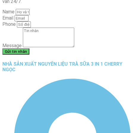
vấn 24/7.
Name
Email
Phone
Message
Gửi tin nhắn
NHÀ SẢN XUẤT NGUYÊN LIỆU TRÀ SỮA 3 IN 1 CHERRY
NGỌC