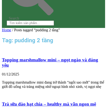
Search
Home
/ Posts tagged “pudding 2 tầng”
Tag: pudding 2 tầng
Topping marshmallow mini – ngọt ngào và đáng
yêu
01/12/2025
Topping marshmallow mini đang trở thành “ngôi sao mới” trong thế
giới đồ uống và tráng miệng nhờ ngoại hình nhỏ xinh, vị ngọt nhẹ
Trà sữa đào hạt chia – healthy mà vẫn ngon mê