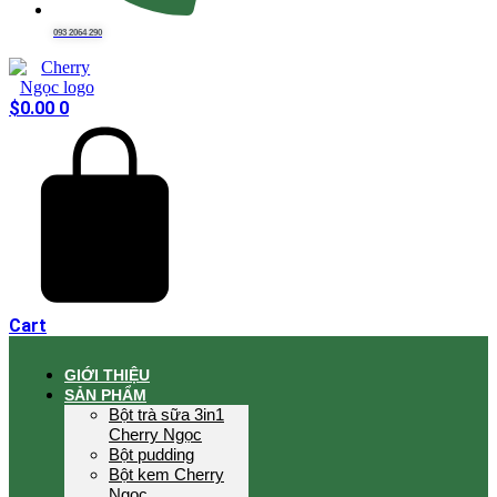
093 2064 290
$
0.00
0
Cart
GIỚI THIỆU
SẢN PHẨM
Bột trà sữa 3in1
Cherry Ngọc
Bột pudding
Bột kem Cherry
Ngọc