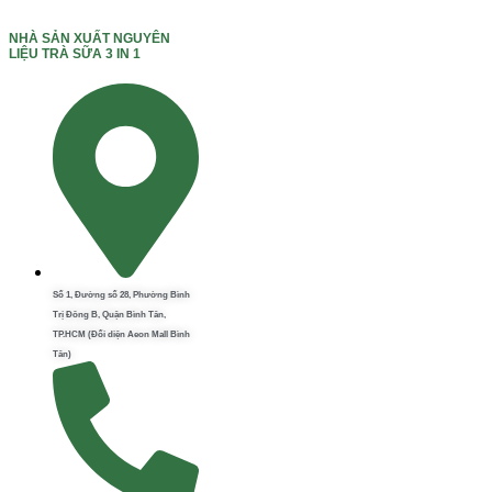
NHÀ SẢN XUẤT NGUYÊN
LIỆU TRÀ SỮA 3 IN 1
Số 1, Đường số 28, Phường Bình
Trị Đông B, Quận Bình Tân,
TP.HCM (Đối diện Aeon Mall Bình
Tân)