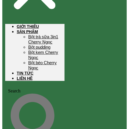
GIỚI THIỆU
SẢN PHẨM
Bột trà sữa 3in1
Cherry Ngọc
Bột pudding
Bột kem Cherry
Ngọc
Bột béo Cherry
Ngọc
TIN TỨC
LIÊN HỆ
Search