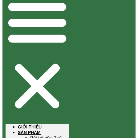
GIỚI THIỆU
SẢN PHẨM
Bột trà sữa 3in1