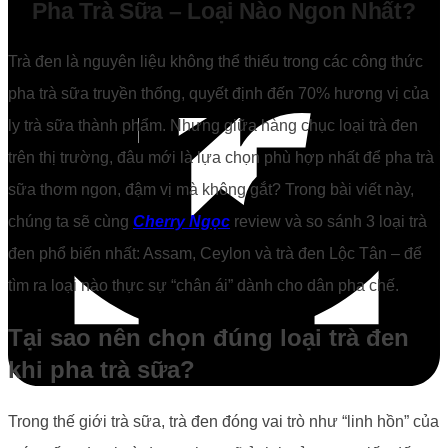
Pha Trà Sữa – Loại Nào Ngon Nhất?
Trà đen là nguyên liệu không thể thiếu trong các công thức
pha trà sữa truyền thống, quyết định đến 70% hương vị của
ly trà sữa thành phẩm. Nhưng giữa hàng chục loại trà đen
trên thị trường, đâu mới là lựa chọn phù hợp nhất để pha trà
sữa thơm ngon, đậm vị mà không gắt? Trong bài viết này,
chúng ta sẽ cùng
Cherry Ngọc
review và so sánh 3 loại trà
đen phổ biến nhất: Assam, Ceylon và trà đen Lộc Tân – để
tìm ra loại nào thực sự “chân ái” dành cho dân pha chế.
Tại sao nên chọn đúng loại trà đen
khi pha trà sữa?
Trong thế giới trà sữa, trà đen đóng vai trò như “linh hồn” của