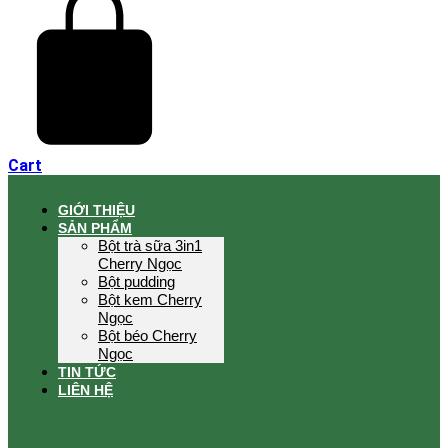
Cart
GIỚI THIỆU
SẢN PHẨM
Bột trà sữa 3in1
Cherry Ngọc
Bột pudding
Bột kem Cherry
Ngọc
Bột béo Cherry
Ngọc
TIN TỨC
LIÊN HỆ