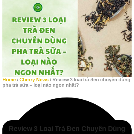
Home
/
Cherry News
/ Review 3 loại trà đen chuyên dùng
pha trà sữa – loại nào ngon nhất?
Review 3 Loại Trà Đen Chuyên Dùng