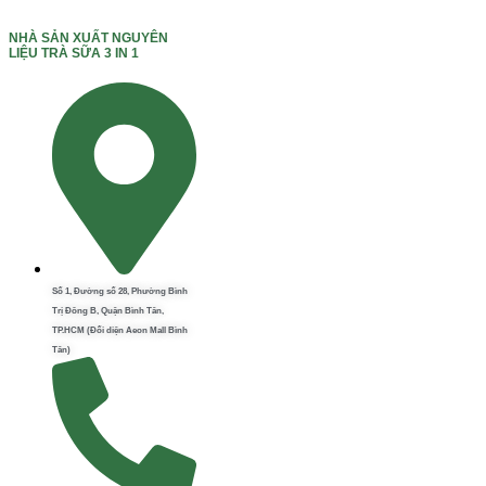
NHÀ SẢN XUẤT NGUYÊN
LIỆU TRÀ SỮA 3 IN 1
Số 1, Đường số 28, Phường Bình
Trị Đông B, Quận Bình Tân,
TP.HCM (Đối diện Aeon Mall Bình
Tân)