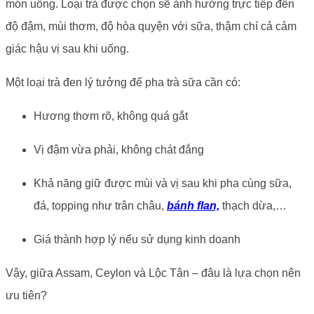
món uống. Loại trà được chọn sẽ ảnh hưởng trực tiếp đến
độ đậm, mùi thơm, độ hòa quyện với sữa, thậm chí cả cảm
giác hậu vị sau khi uống.
Một loại trà đen lý tưởng để pha trà sữa cần có:
Hương thơm rõ, không quá gắt
Vị đậm vừa phải, không chát đắng
Khả năng giữ được mùi và vị sau khi pha cùng sữa,
đá, topping như trân châu,
bánh flan,
thạch dừa,…
Giá thành hợp lý nếu sử dụng kinh doanh
Vậy, giữa Assam, Ceylon và Lộc Tân – đâu là lựa chọn nên
ưu tiên?