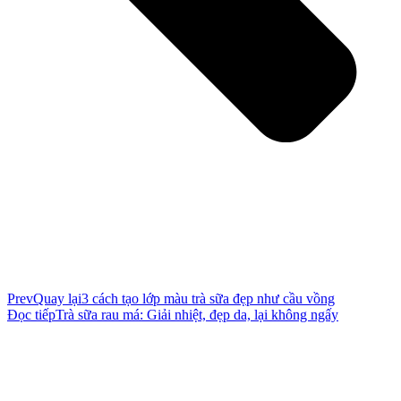
Prev
Quay lại
3 cách tạo lớp màu trà sữa đẹp như cầu vồng
Đọc tiếp
Trà sữa rau má: Giải nhiệt, đẹp da, lại không ngấy