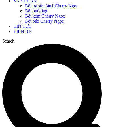
SẢN PHẨM
Bột trà sữa 3in1 Cherry Ngọc
Bột pudding
Bột kem Cherry Ngọc
Bột béo Cherry Ngọc
TIN TỨC
LIÊN HỆ
Search