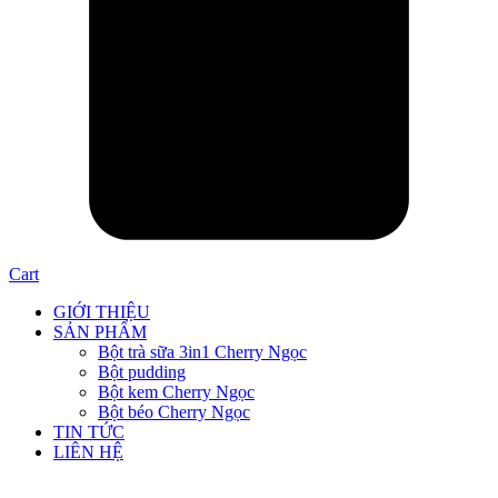
Cart
GIỚI THIỆU
SẢN PHẨM
Bột trà sữa 3in1 Cherry Ngọc
Bột pudding
Bột kem Cherry Ngọc
Bột béo Cherry Ngọc
TIN TỨC
LIÊN HỆ