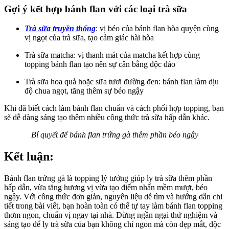
Gợi ý kết hợp bánh flan với các loại trà sữa
Trà sữa truyền thống
: vị béo của bánh flan hòa quyện cùng
vị ngọt của trà sữa, tạo cảm giác hài hòa
Trà sữa matcha: vị thanh mát của matcha kết hợp cùng
topping bánh flan tạo nên sự cân bằng độc đáo
Trà sữa hoa quả hoặc sữa tươi đường đen: bánh flan làm dịu
độ chua ngọt, tăng thêm sự béo ngậy
Khi đã biết cách làm bánh flan chuẩn và cách phối hợp topping, bạn
sẽ dễ dàng sáng tạo thêm nhiều công thức trà sữa hấp dẫn khác.
Bí quyết để bánh flan trứng gà thêm phần béo ngậy
Kết luận:
Bánh flan trứng gà là topping lý tưởng giúp ly trà sữa thêm phần
hấp dẫn, vừa tăng hương vị vừa tạo điểm nhấn mềm mượt, béo
ngậy. Với công thức đơn giản, nguyên liệu dễ tìm và hướng dẫn chi
tiết trong bài viết, bạn hoàn toàn có thể tự tay làm bánh flan topping
thơm ngon, chuẩn vị ngay tại nhà. Đừng ngần ngại thử nghiệm và
sáng tạo để ly trà sữa của bạn không chỉ ngon mà còn đẹp mắt, độc