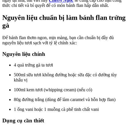
ngay tại nhà, bài viết này
Cherry Ngọc
sẽ cung cấp cho bạn công
thức chi tiết và bí quyết để có món bánh flan hấp dẫn nhất.
Nguyên liệu chuẩn bị làm bánh flan trứng
gà
Để bánh flan thơm ngon, mịn màng, bạn cần chuẩn bị đầy đủ
nguyên liệu tươi sạch với tỷ lệ chính xác:
Nguyên liệu chính
4 quả trứng gà ta tươi
500ml sữa tươi không đường hoặc sữa đặc có đường tùy
khẩu vị
100ml kem tươi (whipping cream) (nếu có)
80g đường trắng (dùng để làm caramel và hỗn hợp flan)
1 ống vani hoặc 1 muỗng cà phê tinh chất vani
Dụng cụ cần thiết