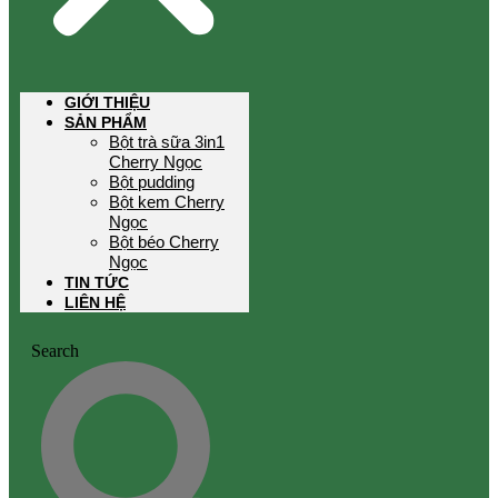
GIỚI THIỆU
SẢN PHẨM
Bột trà sữa 3in1
Cherry Ngọc
Bột pudding
Bột kem Cherry
Ngọc
Bột béo Cherry
Ngọc
TIN TỨC
LIÊN HỆ
Search