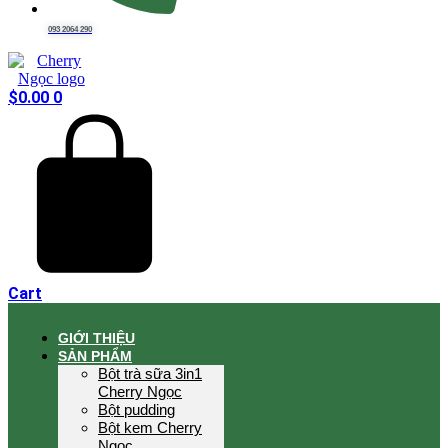
093 2064 290
$
0.00
0
Cart
GIỚI THIỆU
SẢN PHẨM
Bột trà sữa 3in1
Cherry Ngọc
Bột pudding
Bột kem Cherry
Ngọc