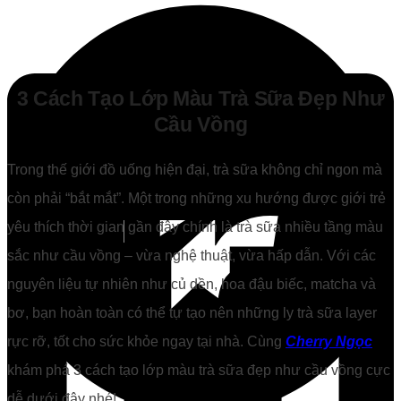
3 Cách Tạo Lớp Màu Trà Sữa Đẹp Như
Cầu Vồng
Trong thế giới đồ uống hiện đại, trà sữa không chỉ ngon mà
còn phải “bắt mắt”. Một trong những xu hướng được giới trẻ
yêu thích thời gian gần đây chính là trà sữa nhiều tầng màu
sắc như cầu vồng – vừa nghệ thuật, vừa hấp dẫn. Với các
nguyên liệu tự nhiên như củ dền, hoa đậu biếc, matcha và
bơ, bạn hoàn toàn có thể tự tạo nên những ly trà sữa layer
rực rỡ, tốt cho sức khỏe ngay tại nhà. Cùng
Cherry Ngọc
khám phá 3 cách tạo lớp màu trà sữa đẹp như cầu vồng cực
dễ dưới đây nhé!