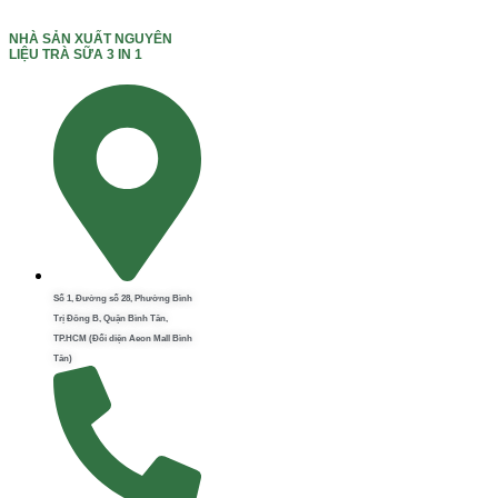
NHÀ SẢN XUẤT NGUYÊN
LIỆU TRÀ SỮA 3 IN 1
Số 1, Đường số 28, Phường Bình
Trị Đông B, Quận Bình Tân,
TP.HCM (Đối diện Aeon Mall Bình
Tân)