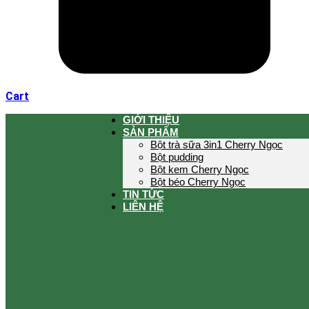
Cart
GIỚI THIỆU
SẢN PHẨM
Bột trà sữa 3in1 Cherry Ngọc
Bột pudding
Bột kem Cherry Ngọc
Bột béo Cherry Ngọc
TIN TỨC
LIÊN HỆ