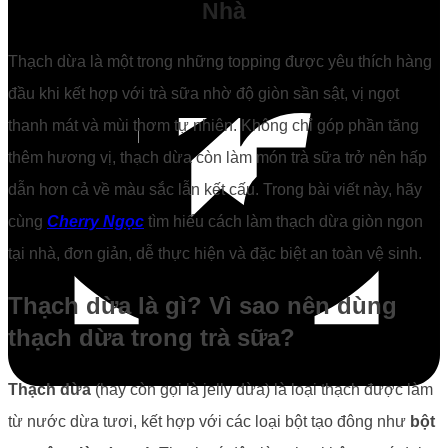
Nhà
Thạch dừa là một trong những topping được yêu thích hàng
đầu khi kết hợp với trà sữa nhờ độ giòn sần sật, vị ngọt
thanh mát và mùi thơm tự nhiên. Không chỉ góp phần tăng
thêm hương vị, thạch dừa còn làm món trà sữa trở nên hấp
dẫn hơn cả về màu sắc lẫn kết cấu. Trong bài viết này, hãy
cùng
Cherry Ngọc
tìm hiểu cách làm thạch dừa giòn ngon
tại nhà, đơn giản, dễ thực hiện và đặc biệt an toàn vệ sinh.
Thạch dừa là gì? Vì sao nên dùng
thạch dừa trong trà sữa?
Thạch dừa
(hay còn gọi là jelly dừa) là loại thạch được làm
từ nước dừa tươi, kết hợp với các loại bột tạo đông như
bột