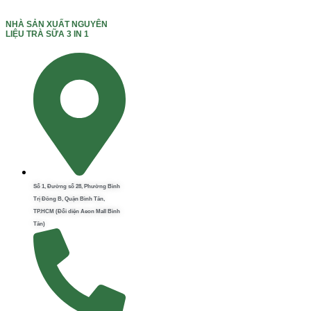
NHÀ SẢN XUẤT NGUYÊN
LIỆU TRÀ SỮA 3 IN 1
Số 1, Đường số 28, Phường Bình
Trị Đông B, Quận Bình Tân,
TP.HCM (Đối diện Aeon Mall Bình
Tân)