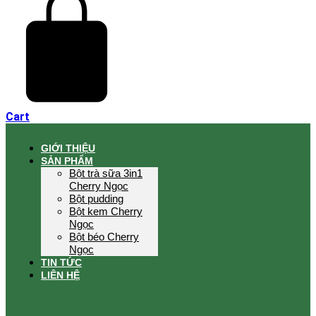
Cart
GIỚI THIỆU
SẢN PHẨM
Bột trà sữa 3in1
Cherry Ngọc
Bột pudding
Bột kem Cherry
Ngọc
Bột béo Cherry
Ngọc
TIN TỨC
LIÊN HỆ