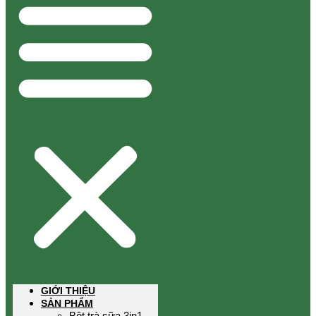
GIỚI THIỆU
SẢN PHẨM
Bột trà sữa 3in1