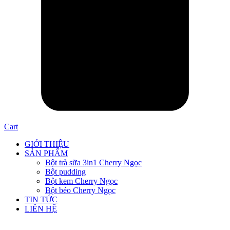
Cart
GIỚI THIỆU
SẢN PHẨM
Bột trà sữa 3in1 Cherry Ngọc
Bột pudding
Bột kem Cherry Ngọc
Bột béo Cherry Ngọc
TIN TỨC
LIÊN HỆ