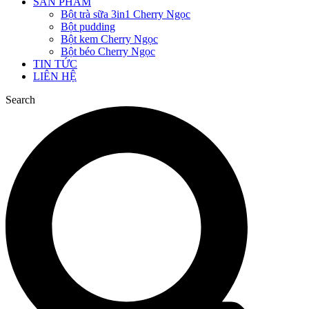
SẢN PHẨM
Bột trà sữa 3in1 Cherry Ngọc
Bột pudding
Bột kem Cherry Ngọc
Bột béo Cherry Ngọc
TIN TỨC
LIÊN HỆ
Search