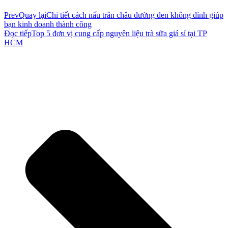
Prev
Quay lại
Chi tiết cách nấu trân châu đường đen không dính giúp
bạn kinh doanh thành công
Đọc tiếp
Top 5 đơn vị cung cấp nguyên liệu trà sữa giá sỉ tại TP
HCM