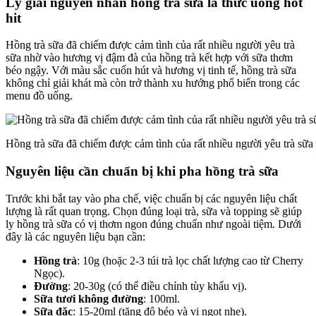
Lý giải nguyên nhân hồng trà sữa là thức uống hot
hit
Hồng trà sữa đã chiếm được cảm tình của rất nhiều người yêu trà
sữa nhờ vào hương vị đậm đà của hồng trà kết hợp với sữa thơm
béo ngậy. Với màu sắc cuốn hút và hương vị tinh tế, hồng trà sữa
không chỉ giải khát mà còn trở thành xu hướng phổ biến trong các
menu đồ uống.
Hồng trà sữa đã chiếm được cảm tình của rất nhiều người yêu trà sữ
Nguyên liệu cần chuẩn bị khi pha hồng trà sữa
Trước khi bắt tay vào pha chế, việc chuẩn bị các nguyên liệu chất
lượng là rất quan trọng. Chọn đúng loại trà, sữa và topping sẽ giúp
ly hồng trà sữa có vị thơm ngon đúng chuẩn như ngoài tiệm. Dưới
đây là các nguyên liệu bạn cần:
Hồng trà
: 10g (hoặc 2-3 túi trà lọc chất lượng cao từ Cherry
Ngọc).
Đường
: 20-30g (có thể điều chỉnh tùy khẩu vị).
Sữa tươi không đường
: 100ml.
Sữa đặc
: 15-20ml (tăng độ béo và vị ngọt nhẹ).