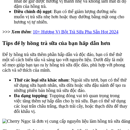
nhất để giữ được hương vị thanh nhẹ và không làm mất đi độ
đậm của hồng trà.
Điều chỉnh độ ngọt
: Bạn có thể giảm lượng đường nếu
muốn vị trà sữa nhẹ hơn hoặc thay đường bằng mật ong cho
hương vị tự nhiên.
>>> Xem thêm
:
10+ Hương Vị Bột Trà Sữa Pha Sẵn Hot 2024
Tips để ly hồng trà sữa của bạn hấp dẫn hơn
Để ly hồng trà sữa thêm phần hấp dẫn và độc đáo, bạn có thể thử
một số cách biến tấu và sáng tạo với nguyên liệu. Dưới đây là một
số mẹo giúp bạn tạo ra ly hồng trà sữa độc đáo, phù hợp với phong
cách và sở thích của mình.
Thử các loại sữa khác nhau
: Ngoài sữa tươi, bạn có thể thử
sử dụng sữa hạnh nhân, sữa dừa hoặc sữa đậu nành để tạo ra
những phiên bản hồng trà sữa độc đáo.
Đa dạng topping
: Topping đóng vai trò quan trọng trong
việc tăng thêm sự hấp dẫn cho ly trà sữa. Bạn có thể sử dụng
các loại trân châu trắng, thạch trái cây, hoặc thạch dừa để thay
đổi khẩu vị.