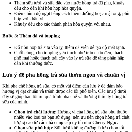
Thêm sữa tươi và sữa đặc vào nước hồng trà đã pha, khuấy
đều cho đến khi hỗn hợp hòa quyện.
Điều chỉnh độ ngọt bằng cách thêm đường hoặc mật ong, phù
hợp với khẩu vị.
Khuấy đều cho các thành phần hòa quyện với nhau.
Bước 3: Thêm đá và topping
Đổ hỗn hợp trà sữa vào ly, thêm đá viên để tạo độ mát lạnh.
Cuối cùng, cho topping yêu thích như trân châu đen, thạch
phô mai hoặc thạch trái cây vào ly trà sữa để tăng phần hấp
dẫn khi thưởng thức.
Lưu ý để pha hồng trà sữa thơm ngon và chuẩn vị
Khi pha chế hồng trà sữa, có một vài điểm cần lưu ý để đảm bảo
hương vị đạt chuẩn và tránh được các lỗi phổ biến. Các lưu ý dưới
đây sẽ giúp bạn tối ưu quá trình pha chế và thưởng thức ly hồng trà
sữa của mình.
Chọn trà chất lượng
: Hương vị của hồng trà sữa phụ thuộc
nhiều vào loại trà bạn sử dụng, nên ưu tiên chọn hồng trà chất
lượng cao từ các nhà cung cấp uy tín như Cherry Ngọc.
Chọn sữa phù hợp
: Sữa tươi không đường là lựa chọn tốt