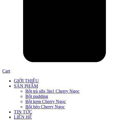
Cart
GIỚI THIỆU
SẢN PHẨM
Bột trà sữa 3in1 Cherry Ngọc
Bột pudding
Bột kem Cherry Ngọc
Bột béo Cherry Ngọc
TIN TỨC
LIÊN HỆ