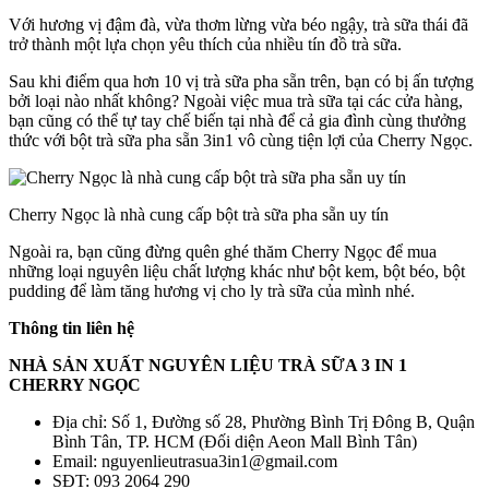
Với hương vị đậm đà, vừa thơm lừng vừa béo ngậy, trà sữa thái đã
trở thành một lựa chọn yêu thích của nhiều tín đồ trà sữa.
Sau khi điểm qua hơn 10 vị trà sữa pha sẵn trên, bạn có bị ấn tượng
bởi loại nào nhất không? Ngoài việc mua trà sữa tại các cửa hàng,
bạn cũng có thể tự tay chế biến tại nhà để cả gia đình cùng thưởng
thức với bột trà sữa pha sẵn 3in1 vô cùng tiện lợi của Cherry Ngọc.
Cherry Ngọc là nhà cung cấp bột trà sữa pha sẵn uy tín
Ngoài ra, bạn cũng đừng quên ghé thăm Cherry Ngọc để mua
những loại nguyên liệu chất lượng khác như bột kem, bột béo, bột
pudding để làm tăng hương vị cho ly trà sữa của mình nhé.
Thông tin liên hệ
NHÀ SẢN XUẤT NGUYÊN LIỆU TRÀ SỮA 3 IN 1
CHERRY NGỌC
Địa chỉ: Số 1, Đường số 28, Phường Bình Trị Đông B, Quận
Bình Tân, TP. HCM (Đối diện Aeon Mall Bình Tân)
Email: nguyenlieutrasua3in1@gmail.com
SĐT: 093 2064 290