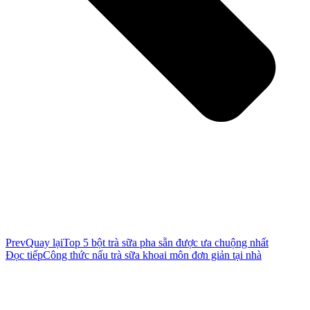
Prev
Quay lại
Top 5 bột trà sữa pha sẵn được ưa chuộng nhất
Đọc tiếp
Công thức nấu trà sữa khoai môn đơn giản tại nhà