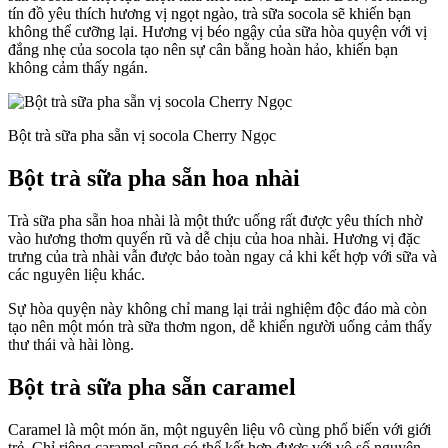
tín đồ yêu thích hương vị ngọt ngào, trà sữa socola sẽ khiến bạn
không thể cưỡng lại. Hương vị béo ngậy của sữa hòa quyện với vị
đắng nhẹ của socola tạo nên sự cân bằng hoàn hảo, khiến bạn
không cảm thấy ngán.
Bột trà sữa pha sẵn vị socola Cherry Ngọc
Bột trà sữa pha sẵn hoa nhài
Trà sữa pha sẵn hoa nhài là một thức uống rất được yêu thích nhờ
vào hương thơm quyến rũ và dễ chịu của hoa nhài. Hương vị đặc
trưng của trà nhài vẫn được bảo toàn ngay cả khi kết hợp với sữa và
các nguyên liệu khác.
Sự hòa quyện này không chỉ mang lại trải nghiệm độc đáo mà còn
tạo nên một món trà sữa thơm ngon, dễ khiến người uống cảm thấy
thư thái và hài lòng.
Bột trà sữa pha sẵn caramel
Caramel là một món ăn, một nguyên liệu vô cùng phổ biến với giới
trẻ. Chỉ riêng caramel cũng có thể kết hợp được với vô số nguyên