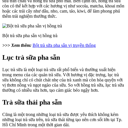
sữa trân châu và hồng trà sữa phô mai. Bên cạnh đó, hồng trà sữa
còn có thể kết hợp với các hương vị như socola, matcha, khoai môn
hoặc các trái cây như dâu, nho, cam, táo, kiwi, để làm phong phú
thêm trải nghiệm thưởng thức.
Bột trà sữa pha sẵn vị hồng trà
>>> Xem thêm:
Bột trà sữa pha sẵn vị truyền thống
Lục trà sữa pha sẵn
Lục trà sữa là một loại trà sữa rất phổ biến và thường xuất hiện
trong menu của các quán trà sữa. Với hương vị đặc trưng, lục trà
sữa không chỉ có chút chát nhẹ của trà xanh mà còn hòa quyện với
vị thơm nồng và ngọt ngào của sữa. So với hồng trà sữa, lục trà sữa
thường có nhiều sữa hơn, tạo cảm giác béo ngậy hơn.
Trà sữa thái pha sẵn
Cũng là một trong những loại trà sữa được yêu thích không kém
những loại trà sữa trên, trà sữa thái từng tạo nên cơn sốt lớn tại Tp.
Hồ Chí Minh trong một thời gian dài.