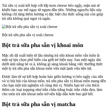
Trà sữa vị xoài kết hợp với lớp kem cheese béo ngậy, mặn mà sẽ
khiến bạn say mê ngay từ ngụm đầu tiên. Những nguyên liệu này
không chỉ tăng thêm hương vị đặc biệt cho thức uống mà còn giúp
trà sữa không quá ngọt và ngán.
Bột trà sữa pha sẵn vị xoài cheese
Bột trà sữa pha sẵn vị khoai môn
Mặc dù đã xuất hiện từ lâu nhưng trà sữa khoai môn vẫn luôn là
một sự lựa chọn phổ biến của giới trẻ hiện nay. Sau một ngày dài
dưới ánh nắng hè oi ả, không gì sảng khoái bằng việc thưởng thức
một ly trà sữa pha sẵn khoai môn vừa mát lạnh vừa tiện lợi.
Được làm từ sự kết hợp hoàn hảo giữa hương vị béo ngậy của sữa
và vị bùi bùi của khoai môn, trà sữa pha sẵn vị khoai môn mang đến
cho bạn một trải nghiệm vô cùng thú vị. Nhiều bạn trẻ còn thích
thêm các loại topping như trân châu trắng hoặc trân châu đen, làm
cho món trà sữa khoai môn trở nên hấp dẫn hơn bao giờ hết.
Bột trà sữa pha sẵn vị matcha