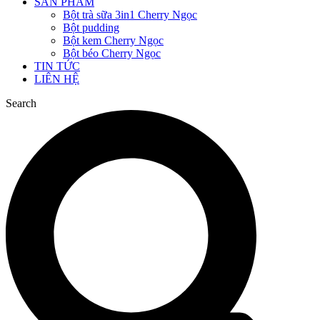
SẢN PHẨM
Bột trà sữa 3in1 Cherry Ngọc
Bột pudding
Bột kem Cherry Ngọc
Bột béo Cherry Ngọc
TIN TỨC
LIÊN HỆ
Search