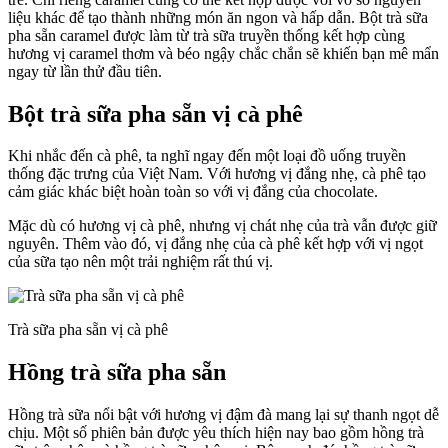
liệu khác để tạo thành những món ăn ngon và hấp dẫn. Bột trà sữa
pha sẵn caramel được làm từ trà sữa truyền thống kết hợp cùng
hương vị caramel thơm và béo ngậy chắc chắn sẽ khiến bạn mê mẩn
ngay từ lần thử đầu tiên.
Bột trà sữa pha sẵn vị cà phê
Khi nhắc đến cà phê, ta nghĩ ngay đến một loại đồ uống truyền
thống đặc trưng của Việt Nam. Với hương vị đắng nhẹ, cà phê tạo
cảm giác khác biệt hoàn toàn so với vị đắng của chocolate.
Mặc dù có hương vị cà phê, nhưng vị chát nhẹ của trà vẫn được giữ
nguyên. Thêm vào đó, vị đắng nhẹ của cà phê kết hợp với vị ngọt
của sữa tạo nên một trải nghiệm rất thú vị.
Trà sữa pha sẵn vị cà phê
Hồng trà sữa pha sẵn
Hồng trà sữa nổi bật với hương vị đậm đà mang lại sự thanh ngọt dễ
chịu. Một số phiên bản được yêu thích hiện nay bao gồm hồng trà