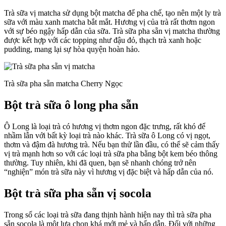
Trà sữa vị matcha sử dụng bột matcha để pha chế, tạo nên một ly trà
sữa với màu xanh matcha bắt mắt. Hương vị của trà rất thơm ngon
với sự béo ngậy hấp dẫn của sữa. Trà sữa pha sẵn vị matcha thường
được kết hợp với các topping như đậu đỏ, thạch trà xanh hoặc
pudding, mang lại sự hòa quyện hoàn hảo.
Trà sữa pha sẵn matcha Cherry Ngọc
Bột trà sữa ô long pha sẵn
Ô Long là loại trà có hương vị thơm ngon đặc trưng, rất khó để
nhầm lẫn với bất kỳ loại trà nào khác. Trà sữa ô Long có vị ngọt,
thơm và đậm đà hương trà. Nếu bạn thử lần đầu, có thể sẽ cảm thấy
vị trà mạnh hơn so với các loại trà sữa pha bằng bột kem béo thông
thường. Tuy nhiên, khi đã quen, bạn sẽ nhanh chóng trở nên
“nghiện” món trà sữa này vì hương vị đặc biệt và hấp dẫn của nó.
Bột trà sữa pha sẵn vị socola
Trong số các loại trà sữa đang thịnh hành hiện nay thì trà sữa pha
sẵn socola là một lựa chọn khá mới mẻ và hấp dẫn. Đối với những