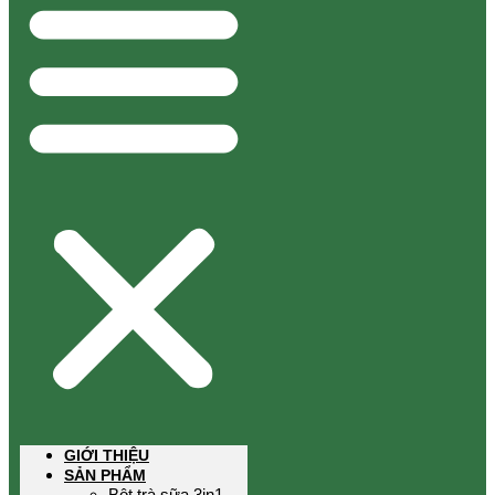
GIỚI THIỆU
SẢN PHẨM
Bột trà sữa 3in1