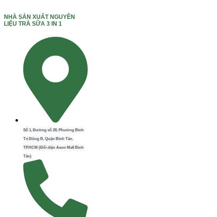
NHÀ SẢN XUẤT NGUYÊN
LIỆU TRÀ SỮA 3 IN 1
Số 1, Đường số 28, Phường Bình
Trị Đông B, Quận Bình Tân,
TP.HCM (Đối diện Aeon Mall Bình
Tân)