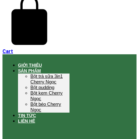
Cart
GIỚI THIỆU
SẢN PHẨM
Bột trà sữa 3in1
Cherry Ngọc
Bột pudding
Bột kem Cherry
Ngọc
Bột béo Cherry
Ngọc
TIN TỨC
LIÊN HỆ