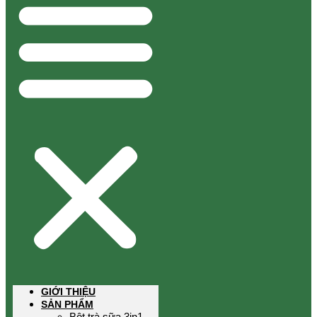
GIỚI THIỆU
SẢN PHẨM
Bột trà sữa 3in1