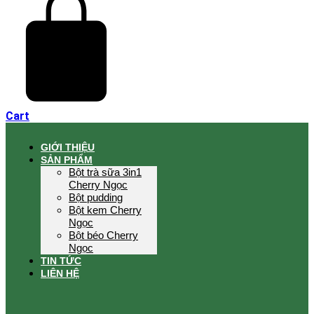
Cart
GIỚI THIỆU
SẢN PHẨM
Bột trà sữa 3in1
Cherry Ngọc
Bột pudding
Bột kem Cherry
Ngọc
Bột béo Cherry
Ngọc
TIN TỨC
LIÊN HỆ