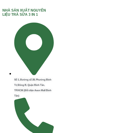
NHÀ SẢN XUẤT NGUYÊN
LIỆU TRÀ SỮA 3 IN 1
Số 1, Đường số 28, Phường Bình
Trị Đông B, Quận Bình Tân,
TP.HCM (Đối diện Aeon Mall Bình
Tân)