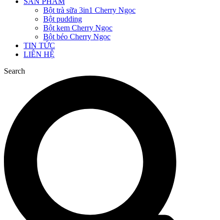
SẢN PHẨM
Bột trà sữa 3in1 Cherry Ngọc
Bột pudding
Bột kem Cherry Ngọc
Bột béo Cherry Ngọc
TIN TỨC
LIÊN HỆ
Search