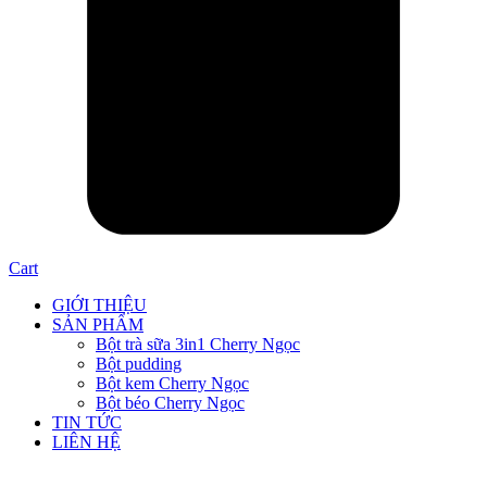
Cart
GIỚI THIỆU
SẢN PHẨM
Bột trà sữa 3in1 Cherry Ngọc
Bột pudding
Bột kem Cherry Ngọc
Bột béo Cherry Ngọc
TIN TỨC
LIÊN HỆ