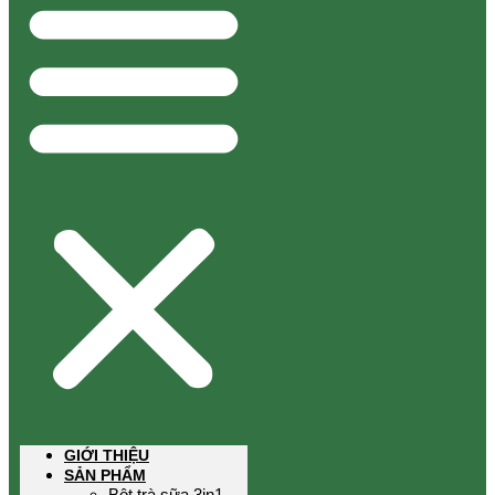
GIỚI THIỆU
SẢN PHẨM
Bột trà sữa 3in1