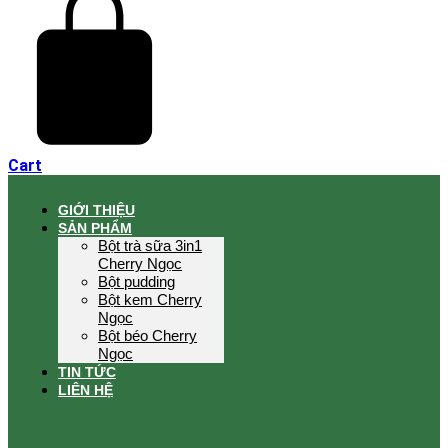
Cart
GIỚI THIỆU
SẢN PHẨM
Bột trà sữa 3in1
Cherry Ngọc
Bột pudding
Bột kem Cherry
Ngọc
Bột béo Cherry
Ngọc
TIN TỨC
LIÊN HỆ