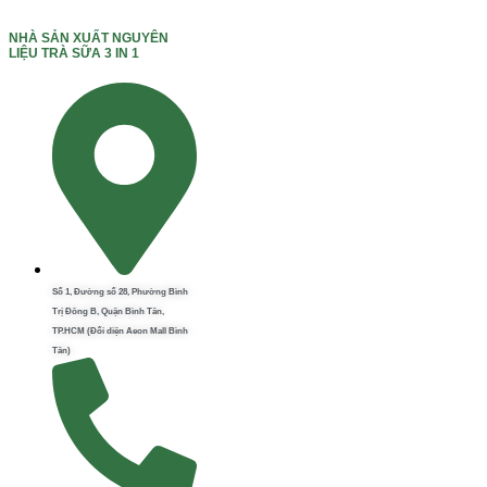
NHÀ SẢN XUẤT NGUYÊN
LIỆU TRÀ SỮA 3 IN 1
Số 1, Đường số 28, Phường Bình
Trị Đông B, Quận Bình Tân,
TP.HCM (Đối diện Aeon Mall Bình
Tân)