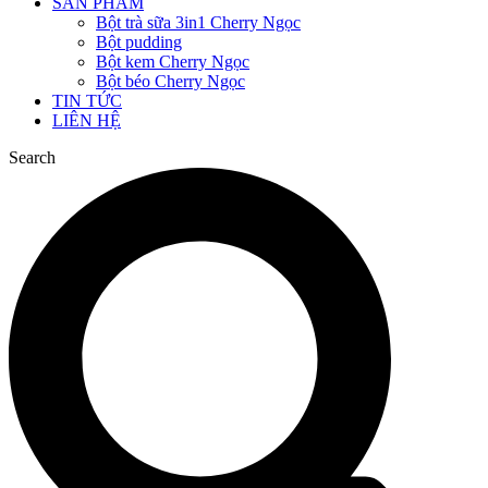
SẢN PHẨM
Bột trà sữa 3in1 Cherry Ngọc
Bột pudding
Bột kem Cherry Ngọc
Bột béo Cherry Ngọc
TIN TỨC
LIÊN HỆ
Search