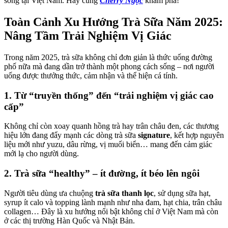
sóng tại Việt Nam. Hãy cùng
Cherry Ngọc
khám phá!
Toàn Cảnh Xu Hướng Trà Sữa Năm 2025:
Nâng Tầm Trải Nghiệm Vị Giác
Trong năm 2025, trà sữa không chỉ đơn giản là thức uống đường
phố nữa mà đang dần trở thành một phong cách sống – nơi người
uống được thưởng thức, cảm nhận và thể hiện cá tính.
1. Từ “truyền thống” đến “trải nghiệm vị giác cao
cấp”
Không chỉ còn xoay quanh hồng trà hay trân châu đen, các thương
hiệu lớn đang đẩy mạnh các dòng trà sữa
signature
, kết hợp nguyên
liệu mới như yuzu, dâu rừng, vị muối biển… mang đến cảm giác
mới lạ cho người dùng.
2. Trà sữa “healthy” – ít đường, ít béo lên ngôi
Người tiêu dùng ưa chuộng
trà sữa thanh lọc
, sử dụng sữa hạt,
syrup ít calo và topping lành mạnh như nha đam, hạt chia, trân châu
collagen… Đây là xu hướng nổi bật không chỉ ở Việt Nam mà còn
ở các thị trường Hàn Quốc và Nhật Bản.