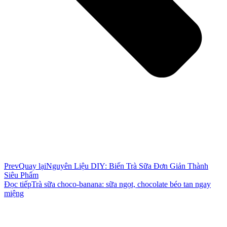
Prev
Quay lại
Nguyên Liệu DIY: Biến Trà Sữa Đơn Giản Thành
Siêu Phẩm
Đọc tiếp
Trà sữa choco-banana: sữa ngọt, chocolate béo tan ngay
miệng