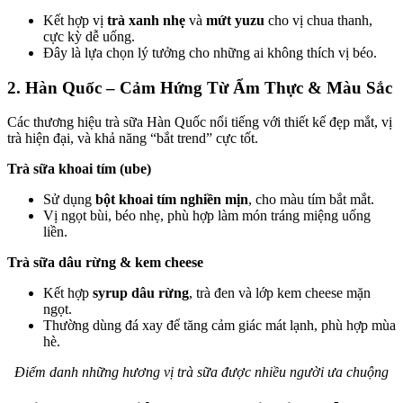
Kết hợp vị
trà xanh nhẹ
và
mứt yuzu
cho vị chua thanh,
cực kỳ dễ uống.
Đây là lựa chọn lý tưởng cho những ai không thích vị béo.
2. Hàn Quốc – Cảm Hứng Từ Ẩm Thực & Màu Sắc
Các thương hiệu trà sữa Hàn Quốc nổi tiếng với thiết kế đẹp mắt, vị
trà hiện đại, và khả năng “bắt trend” cực tốt.
Trà sữa khoai tím (ube)
Sử dụng
bột khoai tím nghiền mịn
, cho màu tím bắt mắt.
Vị ngọt bùi, béo nhẹ, phù hợp làm món tráng miệng uống
liền.
Trà sữa dâu rừng & kem cheese
Kết hợp
syrup dâu rừng
, trà đen và lớp kem cheese mặn
ngọt.
Thường dùng đá xay để tăng cảm giác mát lạnh, phù hợp mùa
hè.
Điểm danh những hương vị trà sữa được nhiều người ưa chuộng