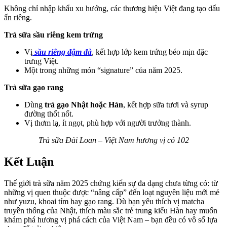
Không chỉ nhập khẩu xu hướng, các thương hiệu Việt đang tạo dấu
ấn riêng.
Trà sữa sầu riêng kem trứng
Vị
sầu riêng đậm đà
, kết hợp lớp kem trứng béo mịn đặc
trưng Việt.
Một trong những món “signature” của năm 2025.
Trà sữa gạo rang
Dùng
trà gạo Nhật hoặc Hàn
, kết hợp sữa tươi và syrup
đường thốt nốt.
Vị thơm lạ, ít ngọt, phù hợp với người trưởng thành.
Trà sữa Đài Loan – Việt Nam hương vị có 102
Kết Luận
Thế giới trà sữa năm 2025 chứng kiến sự đa dạng chưa từng có: từ
những vị quen thuộc được “nâng cấp” đến loạt nguyên liệu mới mẻ
như yuzu, khoai tím hay gạo rang. Dù bạn yêu thích vị matcha
truyền thống của Nhật, thích màu sắc trẻ trung kiểu Hàn hay muốn
khám phá hương vị phá cách của Việt Nam – bạn đều có vô số lựa