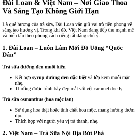
Đài Loan & Việt Nam – Nơi Giao Thoa
Và Sáng Tạo Không Giới Hạn
Là quê hương của trà sữa, Đài Loan vẫn giữ vai trò tiên phong về
sáng tạo hương vị. Trong khi đó, Việt Nam đang tiếp thu mạnh mẽ
và biến tấu theo phong cách riêng rất đáng chú ý.
1. Đài Loan – Luôn Làm Mới Đồ Uống “Quốc
Dân”
Trà sữa đường đen muối biển
Kết hợp
syrup đường đen đặc biệt
và lớp kem muối mặn
nhẹ.
Thường được trình bày đẹp mắt với vệt caramel dọc ly.
Trà sữa osmanthus (hoa mộc lan)
Sử dụng hoa thật hoặc tinh chất hoa mộc, mang hương thơm
dịu.
Thích hợp với người yêu vị trà thanh, nhẹ.
2. Việt Nam – Trà Sữa Nội Địa Bứt Phá