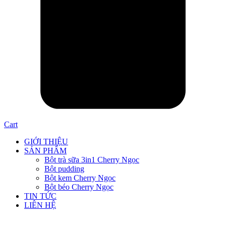
Cart
GIỚI THIỆU
SẢN PHẨM
Bột trà sữa 3in1 Cherry Ngọc
Bột pudding
Bột kem Cherry Ngọc
Bột béo Cherry Ngọc
TIN TỨC
LIÊN HỆ