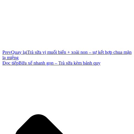
Prev
Quay lại
Trà sữa vị muối biển + xoài non – sự kết hợp chua mặn
lạ miệng
Đọc tiếp
Bữa xế nhanh gọn – Trà sữa kèm bánh quy