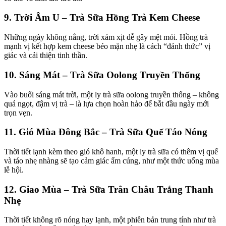
9. Trời Âm U – Trà Sữa Hồng Trà Kem Cheese
Những ngày không nắng, trời xám xịt dễ gây mệt mỏi. Hồng trà
mạnh vị kết hợp kem cheese béo mặn nhẹ là cách “đánh thức” vị
giác và cải thiện tinh thần.
10. Sáng Mát – Trà Sữa Oolong Truyền Thống
Vào buổi sáng mát trời, một ly trà sữa oolong truyền thống – không
quá ngọt, đậm vị trà – là lựa chọn hoàn hảo để bắt đầu ngày mới
trọn vẹn.
11. Gió Mùa Đông Bắc – Trà Sữa Quế Táo Nóng
Thời tiết lạnh kèm theo gió khô hanh, một ly trà sữa có thêm vị quế
và táo nhẹ nhàng sẽ tạo cảm giác ấm cúng, như một thức uống mùa
lễ hội.
12. Giao Mùa – Trà Sữa Trân Châu Trắng Thanh
Nhẹ
Thời tiết không rõ nóng hay lạnh, một phiên bản trung tính như trà