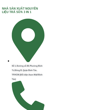
NHÀ SẢN XUẤT NGUYÊN
LIỆU TRÀ SỮA 3 IN 1
Số 1, Đường số 28, Phường Bình
Trị Đông B, Quận Bình Tân,
TP.HCM (Đối diện Aeon Mall Bình
Tân)