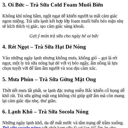
3. Oi Bức – Trà Sữa Cold Foam Muối Biển
Không khí nóng hầm, ngột ngạt dễ khiến người ta mất cảm giác
ngon miệng. Trà sữa lạnh kết hợp lớp foam muối biển béo mặn nhẹ
sẽ kích thích vị giác, tạo cảm giác sảng khoái.
Gợi ý món trà sữa cho ngày hè oi bức
4. Rét Ngọt – Trà Sữa Hạt Dẻ Nóng
Vào những ngày lạnh nhưng không mưa, không gió – gọi là rét
ngọt, một ly trà sữa nóng hạt dẻ với vị béo ngậy, ấm nồng là lựa
chọn tuyệt vời để làm ấm người và xoa dịu cảm xúc.
5. Mưa Phùn – Trà Sữa Gừng Mật Ong
Thời tiết mưa lất phất, se lạnh đặc trưng miền Bắc khiến cổ họng dễ
khô rát. Trà sữa gừng mật ong không chỉ giúp giữ ấm mà còn mang
lại cảm giác dịu nhẹ, thư giãn.
6. Lạnh Khô – Trà Sữa Socola Nóng
Những ngày lạnh khô, da dễ mất nước và tâm trạng dễ trầm xuống.
Trà sữa socola nóng
với chút kem sữa là sự “an ủi” ấm áp cho