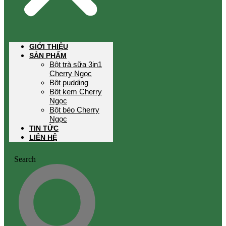
GIỚI THIỆU
SẢN PHẨM
Bột trà sữa 3in1
Cherry Ngọc
Bột pudding
Bột kem Cherry
Ngọc
Bột béo Cherry
Ngọc
TIN TỨC
LIÊN HỆ
Search