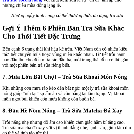
những chiều mùa đông lặng lẽ.
Những ngày lạnh cũng có thể thưởng thức đa dạng trà sữa
Gợi Ý Thêm 6 Phiên Bản Trà Sữa Khác
Cho Thời Tiết Đặc Trưng
Bên cạnh 6 trạng thái khí hậu kể trên, Việt Nam còn có nhiều kiểu
thời tiết chuyển mùa hoặc vùng miền khác nhau. Từ tiết trời hanh
hao đầu thu cho đến mưa rào đầu hạ, mỗi trạng thái đều có thể gắn
với một phiên bản trà sữa riêng biệt.
7. Mưa Lớn Bất Chợt – Trà Sữa Khoai Môn Nóng
Khi những cơn mưa rào kéo đến bất ngờ, một ly trà sữa khoai môn
nóng giúp “níu lại” sự ấm áp và cân bằng lại tâm trạng. Vị khoai
môn ngọt bùi khiến cơn mưa không còn buồn bã.
8. Đầu Hè Nồm Nóng – Trà Sữa Matcha Đá Xay
Trời nắng nhẹ nhưng độ ẩm cao khiến cảm giác hầm bí tăng cao.
Trà sữa matcha đá xay với vị thanh đắng nhẹ, lạnh sâu, giúp làm dịu
cơ thể và tỉnh táo tức thì.