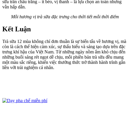
sữa trân châu trắng – ít béo, vị thanh – là lựa chọn an toàn nhưng
vẫn hấp dẫn.
Mỗi hương vị trà sữa đặc trưng cho thời tiết mỗi thời điểm
Kết Luận
Trà sữa 12 mùa không chỉ đơn thuần là sự biến tấu về hương vị, mà
còn là cách thể hiện cảm xúc, sự thấu hiểu và sáng tạo dựa trên đặc
trưng khí hậu của Việt Nam. Từ những ngày nồm ẩm khó chịu đến
những buổi sáng rét ngọt dễ chịu, mỗi phiên bản trà sữa đều mang
một màu sắc riêng, khiến việc thưởng thức trở thành hành trình gắn
liền với trải nghiệm cá nhân.