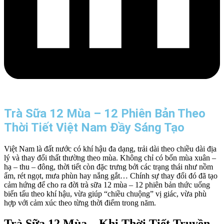
Trà Sữa 12 Mùa – 12 Phiên Bản Theo
Thời Tiết Việt Nam Đầy Sáng Tạo
Việt Nam là đất nước có khí hậu đa dạng, trải dài theo chiều dài địa
lý và thay đổi thất thường theo mùa. Không chỉ có bốn mùa xuân –
hạ – thu – đông, thời tiết còn đặc trưng bởi các trạng thái như nồm
ẩm, rét ngọt, mưa phùn hay nắng gắt… Chính sự thay đổi đó đã tạo
cảm hứng để cho ra đời trà sữa 12 mùa – 12 phiên bản thức uống
biến tấu theo khí hậu, vừa giúp “chiều chuộng” vị giác, vừa phù
hợp với cảm xúc theo từng thời điểm trong năm.
Trà Sữa 12 Mùa – Khi Thời Tiết Truyền