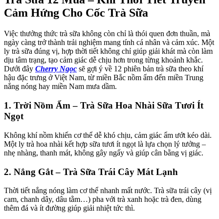
Cảm Hứng Cho Cốc Trà Sữa
Việc thưởng thức trà sữa không còn chỉ là thói quen đơn thuần, mà
ngày càng trở thành trải nghiệm mang tính cá nhân và cảm xúc. Một
ly trà sữa đúng vị, hợp thời tiết không chỉ giúp giải khát mà còn làm
dịu tâm trạng, tạo cảm giác dễ chịu hơn trong từng khoảnh khắc.
Dưới đây
Cherry Ngọc
sẽ gợi ý về 12 phiên bản trà sữa theo khí
hậu đặc trưng ở Việt Nam, từ miền Bắc nồm ẩm đến miền Trung
nắng nóng hay miền Nam mưa dầm.
1. Trời Nồm Ẩm – Trà Sữa Hoa Nhài Sữa Tươi Ít
Ngọt
Không khí nồm khiến cơ thể dễ khó chịu, cảm giác ẩm ướt kéo dài.
Một ly trà hoa nhài kết hợp sữa tươi ít ngọt là lựa chọn lý tưởng –
nhẹ nhàng, thanh mát, không gây ngấy và giúp cân bằng vị giác.
2. Nắng Gắt – Trà Sữa Trái Cây Mát Lạnh
Thời tiết nắng nóng làm cơ thể nhanh mất nước. Trà sữa trái cây (vị
cam, chanh dây, dâu tằm…) pha với trà xanh hoặc trà đen, dùng
thêm đá và ít đường giúp giải nhiệt tức thì.