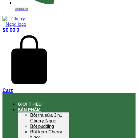
093 2064 290
$
0.00
0
Cart
GIỚI THIỆU
SẢN PHẨM
Bột trà sữa 3in1
Cherry Ngọc
Bột pudding
Bột kem Cherry
Ngọc