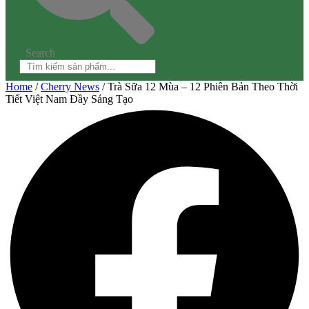
Search
Home
/
Cherry News
/ Trà Sữa 12 Mùa – 12 Phiên Bản Theo Thời
Tiết Việt Nam Đầy Sáng Tạo