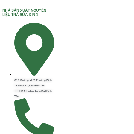
NHÀ SẢN XUẤT NGUYÊN
LIỆU TRÀ SỮA 3 IN 1
Số 1, Đường số 28, Phường Bình
Trị Đông B, Quận Bình Tân,
TP.HCM (Đối diện Aeon Mall Bình
Tân)