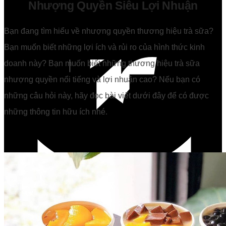
Nhượng Quyền Siêu Lợi Nhuận
Bạn đang tìm hiểu về nhượng quyền thương hiệu trà sữa?
Bạn muốn biết những lợi ích và rủi ro của hình thức kinh
doanh này? Bạn muốn biết những thương hiệu trà sữa
nhượng quyền nổi tiếng và lợi nhuận cao? Nếu bạn có
những câu hỏi này, hãy đọc bài viết dưới đây để có được
những thông tin hữu ích nhé.