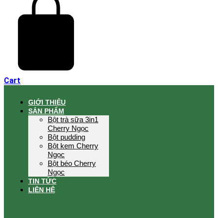
Cart
GIỚI THIỆU
SẢN PHẨM
Bột trà sữa 3in1
Cherry Ngọc
Bột pudding
Bột kem Cherry
Ngọc
Bột béo Cherry
Ngọc
TIN TỨC
LIÊN HỆ