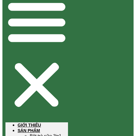
GIỚI THIỆU
SẢN PHẨM
Bột trà sữa 3in1