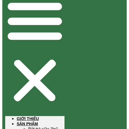
GIỚI THIỆU
SẢN PHẨM
Bột trà sữa 3in1