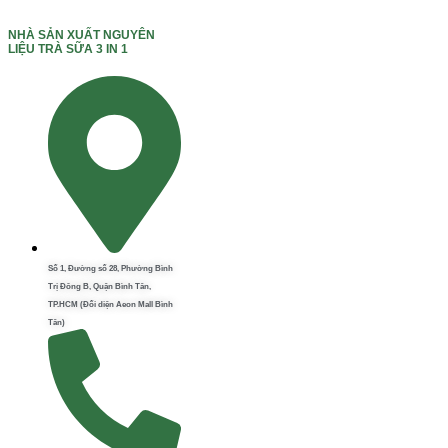
NHÀ SẢN XUẤT NGUYÊN
LIỆU TRÀ SỮA 3 IN 1
Số 1, Đường số 28, Phường Bình
Trị Đông B, Quận Bình Tân,
TP.HCM (Đối diện Aeon Mall Bình
Tân)