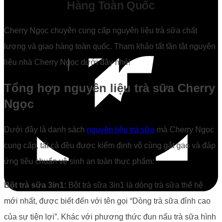
Hàng Toàn Quốc
Cherry Ngọc chuyên cung cấp nguyên liệu trà sữa chất
lượng và giao hàng toàn quốc. Tham khảo tất tần tật nguyên
liệu nhà Cherry Ngọc dưới đây nhé!
Tổng hợp nguyên liệu trà sữa Cherry
Ngọc
Dưới đây là danh sách
nguyên liệu trà sữa
mà Cherry Ngọc
cung cấp, tất cả đều được kiểm định vô cùng gắt gao và đáp
ứng tiêu chuẩn vệ sinh an toàn thực phẩm:
Bột trà sữa 3in1:
Bột trà sữa 3in1 là dòng trà sữa thế hệ
mới nhất, được biết đến với tên gọi “Dòng trà sữa đỉnh cao
của sự tiện lợi”. Khác với phương thức đun nấu trà sữa hình