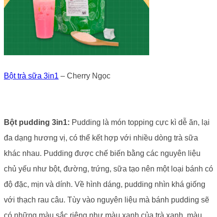
Bột trà sữa 3in1
– Cherry Ngọc
Bột pudding 3in1:
Pudding là món topping cực kì dễ ăn, lại
đa dạng hương vị, có thể kết hợp với nhiều dòng trà sữa
khác nhau. Pudding được chế biến bằng các nguyên liệu
chủ yếu như bột, đường, trứng, sữa tạo nên một loại bánh có
độ đặc, mịn và dính. Về hình dáng, pudding nhìn khá giống
với thạch rau câu. Tùy vào nguyên liệu mà bánh pudding sẽ
có những màu sắc riêng như màu xanh của trà xanh, màu