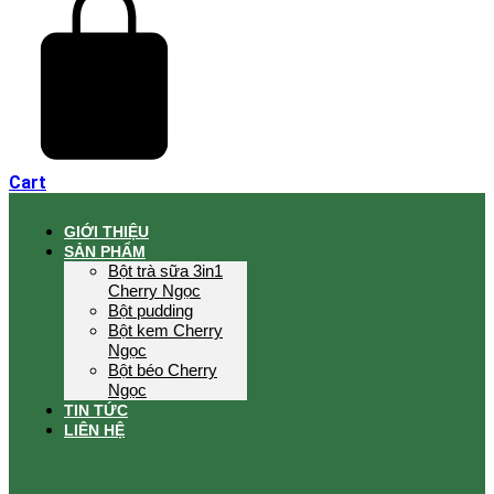
Cart
GIỚI THIỆU
SẢN PHẨM
Bột trà sữa 3in1
Cherry Ngọc
Bột pudding
Bột kem Cherry
Ngọc
Bột béo Cherry
Ngọc
TIN TỨC
LIÊN HỆ