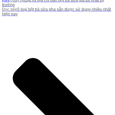
Prev
Quay lại
Bật mí địa chỉ bán bột trà sữa giá tốt nhất thị
trường
Đọc tiếp
5 loại bột trà sữa pha sẵn được sử dụng nhiều nhất
hiện nay