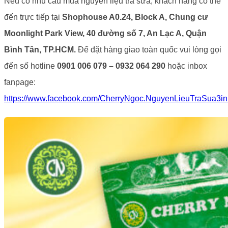
Nếu có nhu cầu mua nguyên liệu trà sữa, khách hàng có thể
đến trực tiếp tại
Shophouse A0.24, Block A, Chung cư
Moonlight Park View, 40 đường số 7, An Lạc A, Quận
Bình Tân, TP.HCM.
Để đặt hàng giao toàn quốc vui lòng gọi
đến số hotline
0901 006 079 – 0932 064 290
hoặc inbox
fanpage:
https://www.facebook.com/CherryNgoc.NguyenLieuTraSua3in