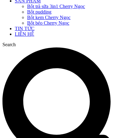
SẢN PHẨM
Bột trà sữa 3in1 Cherry Ngọc
Bột pudding
Bột kem Cherry Ngọc
Bột béo Cherry Ngọc
TIN TỨC
LIÊN HỆ
Search