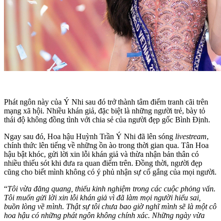
Phát ngôn này của Ý Nhi sau đó trở thành tâm điểm tranh cãi trên
mạng xã hội. Nhiều khán giả, đặc biệt là những người trẻ, bày tỏ
thái độ không đồng tình với chia sẻ của người đẹp gốc Bình Định.
Ngay sau đó, Hoa hậu Huỳnh Trần Ý Nhi đã lên sóng
livestream
,
chính thức lên tiếng về những ồn ào trong thời gian qua. Tân Hoa
hậu bật khóc, gửi lời xin lỗi khán giả và thừa nhận bản thân có
nhiều thiếu sót khi đưa ra quan điểm trên. Đồng thời, người đẹp
cũng cho biết mình không có ý phủ nhận sự cố gắng của mọi người.
“
Tôi vừa đăng quang, thiếu kinh nghiệm trong các cuộc phỏng vấn.
Tôi muốn gửi lời xin lỗi khán giả vì đã làm mọi người hiểu sai,
buồn lòng về mình. Thật sự tôi chưa bao giờ nghĩ mình sẽ là một cô
hoa hậu có những phát ngôn không chính xác.
Những ngày vừa