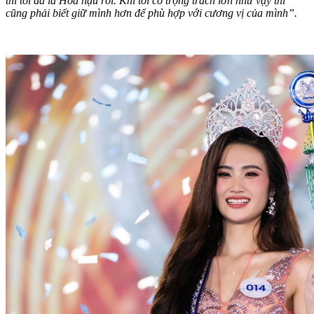
thì tôi đã là Hoa hậu rồi. Khi tôi có trọng trách lớn như vậy thì
cũng phải biết giữ mình hơn để phù hợp với cương vị của mình”.