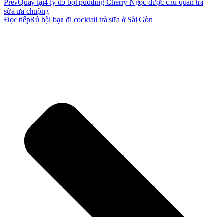
Prev
Quay lại
4 lý do bột pudding Cherry Ngọc được chủ quán trà
sữa ưa chuộng
Đọc tiếp
Rủ hội bạn đi cocktail trà sữa ở Sài Gòn