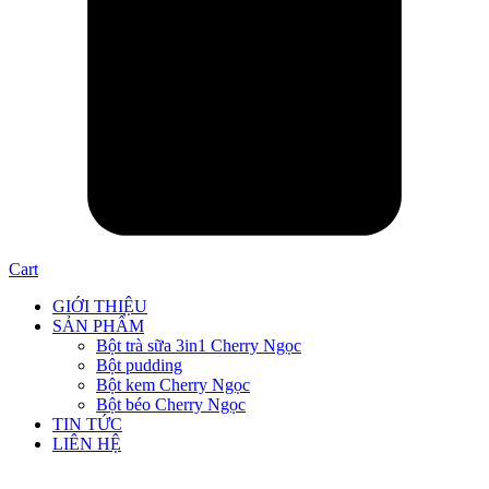
Cart
GIỚI THIỆU
SẢN PHẨM
Bột trà sữa 3in1 Cherry Ngọc
Bột pudding
Bột kem Cherry Ngọc
Bột béo Cherry Ngọc
TIN TỨC
LIÊN HỆ