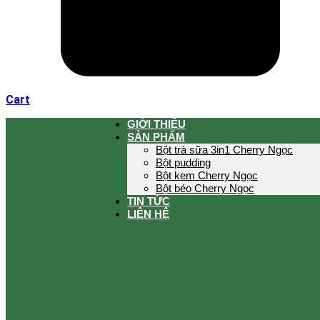
Cart
GIỚI THIỆU
SẢN PHẨM
Bột trà sữa 3in1 Cherry Ngọc
Bột pudding
Bột kem Cherry Ngọc
Bột béo Cherry Ngọc
TIN TỨC
LIÊN HỆ