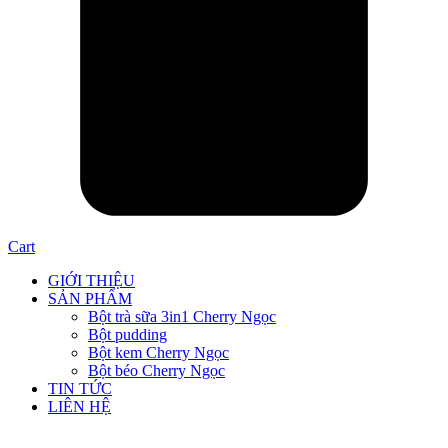
Cart
GIỚI THIỆU
SẢN PHẨM
Bột trà sữa 3in1 Cherry Ngọc
Bột pudding
Bột kem Cherry Ngọc
Bột béo Cherry Ngọc
TIN TỨC
LIÊN HỆ