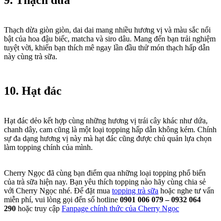
9. Thạch dừa
Thạch dừa giòn giòn, dai dai mang nhiều hương vị và màu sắc nổi
bật của hoa đậu biếc, matcha và siro dâu. Mang đến bạn trải nghiệm
tuyệt vời, khiến bạn thích mê ngay lần đầu thử món thạch hấp dẫn
này cùng trà sữa.
10. Hạt đác
Hạt đác dẻo kết hợp cùng những hương vị trái cây khác như dứa,
chanh dây, cam cũng là một loại topping hấp dẫn không kém. Chính
sự đa dạng hương vị này mà hạt đác cũng được chủ quản lựa chọn
làm topping chính của mình.
Cherry Ngọc đã cùng bạn điểm qua những loại topping phổ biến
của trà sữa hiện nay. Bạn yêu thích topping nào hãy cùng chia sẻ
với Cherry Ngọc nhé. Để đặt mua
topping trà sữa
hoặc nghe tư vấn
miễn phí, vui lòng gọi đến số hotline
0901 006 079 – 0932 064
290
hoặc truy cập
Fanpage chính thức của Cherry Ngọc