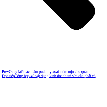
Prev
Quay lại
5 cách làm pudding xoài mềm mịn cho quán
Đọc tiếp
Tổng hợp 40 vật dụng kinh doanh trà sữa cần phải có