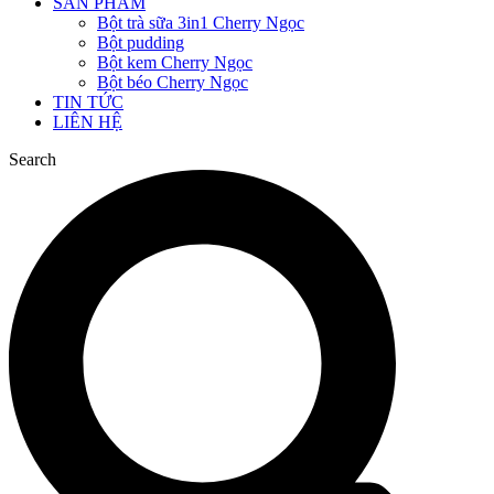
SẢN PHẨM
Bột trà sữa 3in1 Cherry Ngọc
Bột pudding
Bột kem Cherry Ngọc
Bột béo Cherry Ngọc
TIN TỨC
LIÊN HỆ
Search