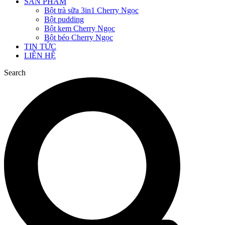
SẢN PHẨM
Bột trà sữa 3in1 Cherry Ngọc
Bột pudding
Bột kem Cherry Ngọc
Bột béo Cherry Ngọc
TIN TỨC
LIÊN HỆ
Search