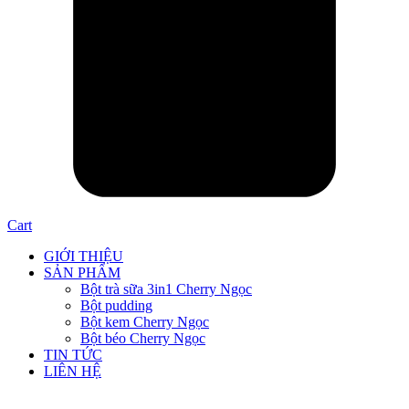
Cart
GIỚI THIỆU
SẢN PHẨM
Bột trà sữa 3in1 Cherry Ngọc
Bột pudding
Bột kem Cherry Ngọc
Bột béo Cherry Ngọc
TIN TỨC
LIÊN HỆ