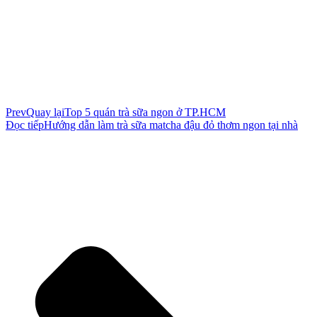
Prev
Quay lại
Top 5 quán trà sữa ngon ở TP.HCM
Đọc tiếp
Hướng dẫn làm trà sữa matcha đậu đỏ thơm ngon tại nhà