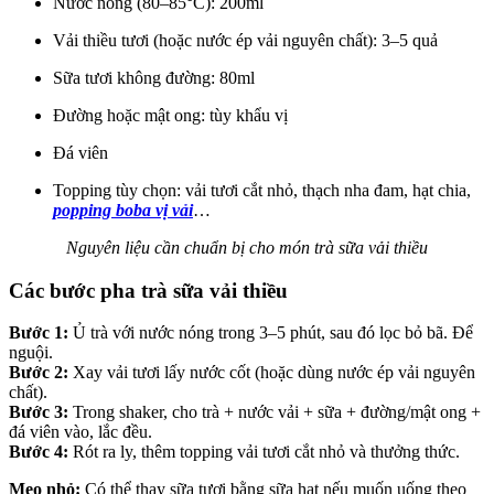
Nước nóng (80–85°C): 200ml
Vải thiều tươi (hoặc nước ép vải nguyên chất): 3–5 quả
Sữa tươi không đường: 80ml
Đường hoặc mật ong: tùy khẩu vị
Đá viên
Topping tùy chọn: vải tươi cắt nhỏ, thạch nha đam, hạt chia,
popping boba vị vải
…
Nguyên liệu cần chuẩn bị cho món trà sữa vải thiều
Các bước pha trà sữa vải thiều
Bước 1:
Ủ trà với nước nóng trong 3–5 phút, sau đó lọc bỏ bã. Để
nguội.
Bước 2:
Xay vải tươi lấy nước cốt (hoặc dùng nước ép vải nguyên
chất).
Bước 3:
Trong shaker, cho trà + nước vải + sữa + đường/mật ong +
đá viên vào, lắc đều.
Bước 4:
Rót ra ly, thêm topping vải tươi cắt nhỏ và thưởng thức.
Mẹo nhỏ:
Có thể thay sữa tươi bằng sữa hạt nếu muốn uống theo