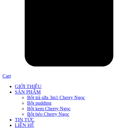
Cart
GIỚI THIỆU
SẢN PHẨM
Bột trà sữa 3in1 Cherry Ngọc
Bột pudding
Bột kem Cherry Ngọc
Bột béo Cherry Ngọc
TIN TỨC
LIÊN HỆ