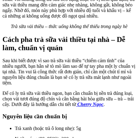
sữa vải thiều mang đến cảm giác nhẹ nhàng, không gắt, không béo
ngấy. Nhờ đó, món này phù hợp với nhiều độ tuổi và khẩu vị – kể
cả những ai không uống được đồ ngọt quá nhiều.
Trà sữa vải thiều – thức uống không thể thiếu trong ngày hè
Cách pha trà sữa vải thiều tại nhà – Dễ
làm, chuẩn vị quán
Sau khi biết được vì sao trà sữa vải thiều “chiếm cảm tình” của
nhiều người, bạn hẳn sẽ tò mò làm sao để tự tay pha một ly chuẩn vị
tại nhà. Tin vui là công thức rất đơn giản, chỉ cần một chút tỉ mỉ và
nguyên liệu đúng chuẩn là bạn sẽ có ly trà sữa mát lạnh như ngoài
tiệm.
Để có ly trà sữa vải thiều ngon, bạn cần chuẩn bị nền trà đúng loại,
chọn vải tươi đúng độ chín và cân bằng hài hòa giữa sữa – trà – trái
cây. Dưới đây là hướng dẫn chi tiết từ
Cherry Ngọc
.
Nguyên liệu cần chuẩn bị
Trà xanh (hoặc trà ô long nhẹ): 5g