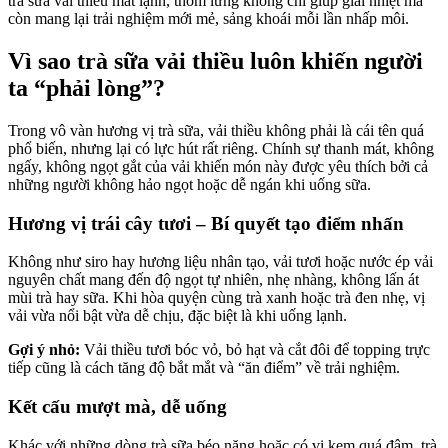
trà sữa vải thiều mát lạnh, thơm lừng không chỉ giúp giải nhiệt mà
còn mang lại trải nghiệm mới mẻ, sảng khoái mỗi lần nhấp môi.
Vì sao trà sữa vải thiều luôn khiến người
ta “phải lòng”?
Trong vô vàn hương vị trà sữa, vải thiều không phải là cái tên quá
phổ biến, nhưng lại có lực hút rất riêng. Chính sự thanh mát, không
ngấy, không ngọt gắt của vải khiến món này được yêu thích bởi cả
những người không hảo ngọt hoặc dễ ngán khi uống sữa.
Hương vị trái cây tươi – Bí quyết tạo điểm nhấn
Không như siro hay hương liệu nhân tạo, vải tươi hoặc nước ép vải
nguyên chất mang đến độ ngọt tự nhiên, nhẹ nhàng, không lấn át
mùi trà hay sữa. Khi hòa quyện cùng trà xanh hoặc trà đen nhẹ, vị
vải vừa nổi bật vừa dễ chịu, đặc biệt là khi uống lạnh.
Gợi ý nhỏ:
Vải thiều tươi bóc vỏ, bỏ hạt và cắt đôi để topping trực
tiếp cũng là cách tăng độ bắt mắt và “ăn điểm” về trải nghiệm.
Kết cấu mượt mà, dễ uống
Khác với những dòng trà sữa béo nặng hoặc có vị kem quá đậm, trà