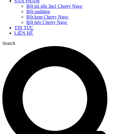
SẢN PHẨM
Bột trà sữa 3in1 Cherry Ngọc
Bột pudding
Bột kem Cherry Ngọc
Bột béo Cherry Ngọc
TIN TỨC
LIÊN HỆ
Search