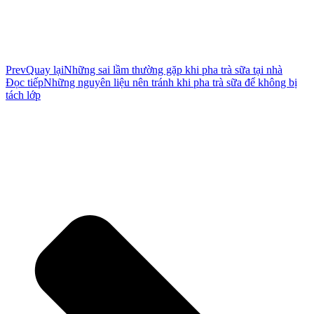
Prev
Quay lại
Những sai lầm thường gặp khi pha trà sữa tại nhà
Đọc tiếp
Những nguyên liệu nên tránh khi pha trà sữa để không bị
tách lớp