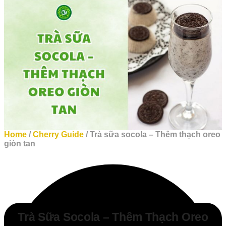
Home
/
Cherry Guide
/ Trà sữa socola – Thêm thạch oreo
giòn tan
Trà Sữa Socola – Thêm Thạch Oreo