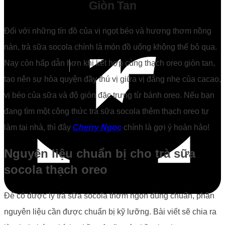
Giòn Tan
Đối với những tín đồ của vị ngọt béo và hương thơm nồng
nàn, trà sữa socola chính là món đồ uống không thể bỏ qua.
Nay còn hấp dẫn hơn khi kết hợp cùng thạch oreo giòn tan,
tạo nên sự hòa quyện đầy thú vị giữa vị đắng nhẹ của cacao,
vị béo của sữa và độ giòn đặc trưng từ bánh oreo. Nếu bạn
đang tìm một công thức trà sữa socola thêm thạch oreo tự
làm tại nhà, thì đây
Cherry Ngọc
chính là gợi ý hoàn hảo!
Nguyên liệu chuẩn bị cho trà sữa
socola thạch oreo
Để có được ly trà sữa socola thơm ngon đúng chuẩn, phần
nguyên liệu cần được chuẩn bị kỹ lưỡng. Bài viết sẽ chia ra