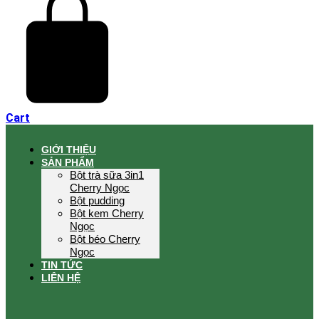
Cart
GIỚI THIỆU
SẢN PHẨM
Bột trà sữa 3in1
Cherry Ngọc
Bột pudding
Bột kem Cherry
Ngọc
Bột béo Cherry
Ngọc
TIN TỨC
LIÊN HỆ