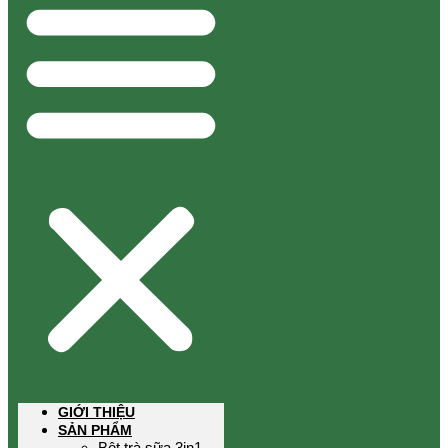
GIỚI THIỆU
SẢN PHẨM
Bột trà sữa 3in1