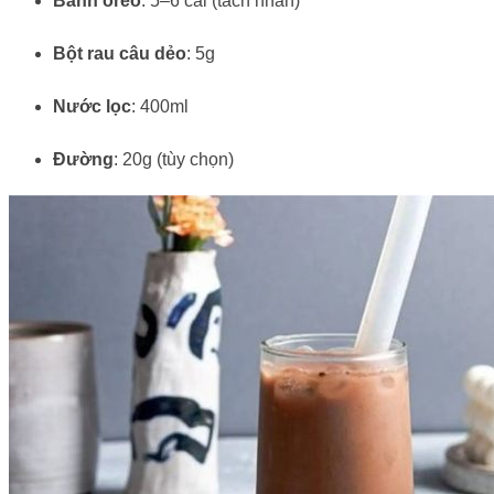
Bánh oreo
: 5–6 cái (tách nhân)
Bột rau câu dẻo
: 5g
Nước lọc
: 400ml
Đường
: 20g (tùy chọn)