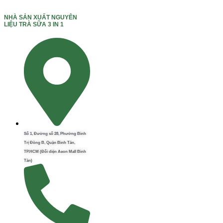
NHÀ SẢN XUẤT NGUYÊN
LIỆU TRÀ SỮA 3 IN 1
Số 1, Đường số 28, Phường Bình
Trị Đông B, Quận Bình Tân,
TP.HCM (Đối diện Aeon Mall Bình
Tân)