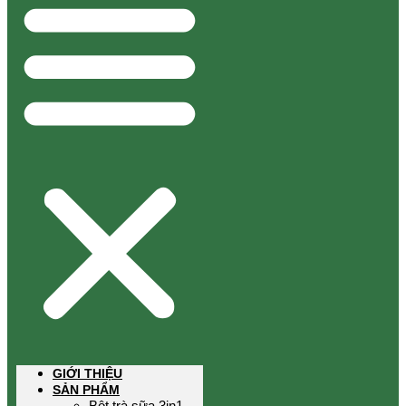
GIỚI THIỆU
SẢN PHẨM
Bột trà sữa 3in1