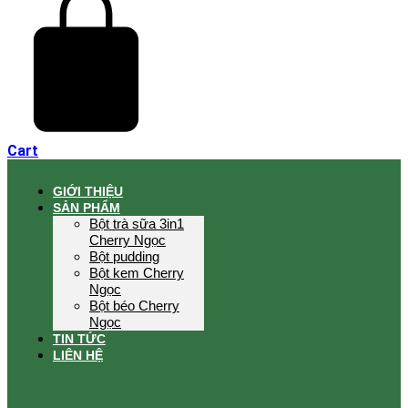
Cart
GIỚI THIỆU
SẢN PHẨM
Bột trà sữa 3in1
Cherry Ngọc
Bột pudding
Bột kem Cherry
Ngọc
Bột béo Cherry
Ngọc
TIN TỨC
LIÊN HỆ