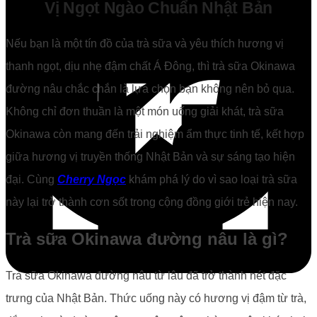
Vị Ngọt Ngào Chuẩn Nhật Bản
Nếu bạn là một tín đồ của trà sữa và yêu thích hương vị
thanh ngọt, dịu nhẹ đậm chất Á Đông, thì trà sữa Okinawa
đường nâu chắc chắn là lựa chọn bạn không nên bỏ qua.
Không chỉ đơn thuần là một món uống giải khát, trà sữa
Okinawa còn mang đến trải nghiệm ẩm thực tinh tế, kết hợp
giữa hương vị truyền thống Nhật Bản và sự sáng tạo hiện
đại. Cùng
Cherry Ngọc
khám phá lý do vì sao loại trà sữa
này lại trở thành cơn sốt trong cộng đồng giới trẻ hiện nay.
Trà sữa Okinawa đường nâu là gì?
Trà sữa Okinawa đường nâu từ lâu đã trở thành nét đặc
trưng của Nhật Bản. Thức uống này có hương vị đậm từ trà,