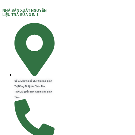
NHÀ SẢN XUẤT NGUYÊN
LIỆU TRÀ SỮA 3 IN 1
Số 1, Đường số 28, Phường Bình
Trị Đông B, Quận Bình Tân,
TP.HCM (Đối diện Aeon Mall Bình
Tân)