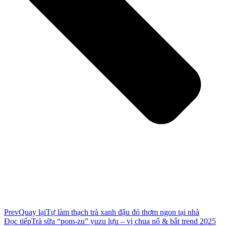
Prev
Quay lại
Tự làm thạch trà xanh đậu đỏ thơm ngon tại nhà
Đọc tiếp
Trà sữa “pom-zu” yuzu lựu – vị chua nổ & bắt trend 2025