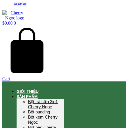
093 2064 290
$
0.00
0
Cart
GIỚI THIỆU
SẢN PHẨM
Bột trà sữa 3in1
Cherry Ngọc
Bột pudding
Bột kem Cherry
Ngọc
Bột béo Cherry