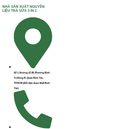
NHÀ SẢN XUẤT NGUYÊN
LIỆU TRÀ SỮA 3 IN 1
Số 1, Đường số 28, Phường Bình
Trị Đông B, Quận Bình Tân,
TP.HCM (Đối diện Aeon Mall Bình
Tân)