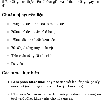
thức. Công thức thực hiện rất đơn giản và dễ thành công ngay lần
đầu.
Chuẩn bị nguyên liệu
150g nho đen tươi hoặc siro nho đen
200ml trà đen hoặc trà ô long
150ml sữa tươi hoặc kem béo
30–40g đường (tùy khẩu vị)
Trân châu trắng đã nấu chín
Đá viên
Các bước thực hiện
Làm phần nước nho:
Xay nho đen với ít đường và lọc lấy
nước cốt (nếu dùng siro có thể bỏ qua bước này).
Pha trà sữa:
Trà sau khi ủ đậm vừa phải được trộn cùng sữa
tươi và đường, khuấy nhẹ cho hòa quyện.