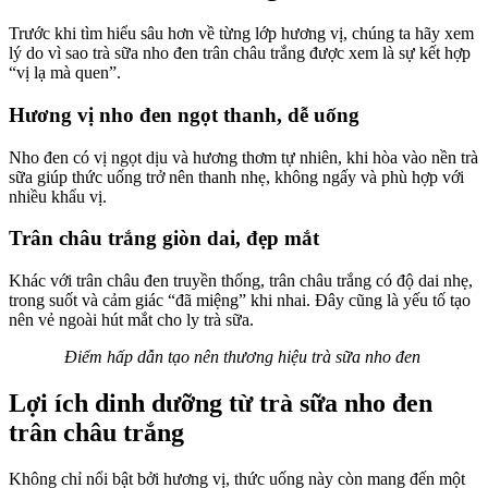
Trước khi tìm hiểu sâu hơn về từng lớp hương vị, chúng ta hãy xem
lý do vì sao trà sữa nho đen trân châu trắng được xem là sự kết hợp
“vị lạ mà quen”.
Hương vị nho đen ngọt thanh, dễ uống
Nho đen có vị ngọt dịu và hương thơm tự nhiên, khi hòa vào nền trà
sữa giúp thức uống trở nên thanh nhẹ, không ngấy và phù hợp với
nhiều khẩu vị.
Trân châu trắng giòn dai, đẹp mắt
Khác với trân châu đen truyền thống, trân châu trắng có độ dai nhẹ,
trong suốt và cảm giác “đã miệng” khi nhai. Đây cũng là yếu tố tạo
nên vẻ ngoài hút mắt cho ly trà sữa.
Điểm hấp dẫn tạo nên thương hiệu trà sữa nho đen
Lợi ích dinh dưỡng từ trà sữa nho đen
trân châu trắng
Không chỉ nổi bật bởi hương vị, thức uống này còn mang đến một