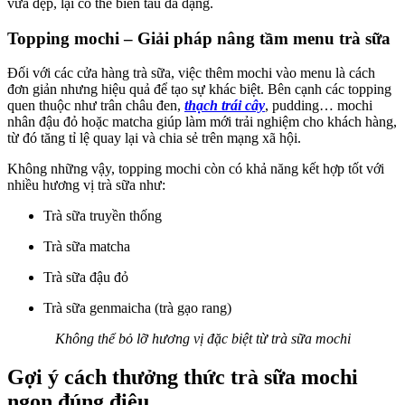
vừa đẹp, lại có thể biến tấu đa dạng.
Topping mochi – Giải pháp nâng tầm menu trà sữa
Đối với các cửa hàng trà sữa, việc thêm mochi vào menu là cách
đơn giản nhưng hiệu quả để tạo sự khác biệt. Bên cạnh các topping
quen thuộc như trân châu đen,
thạch trái cây
, pudding… mochi
nhân đậu đỏ hoặc matcha giúp làm mới trải nghiệm cho khách hàng,
từ đó tăng tỉ lệ quay lại và chia sẻ trên mạng xã hội.
Không những vậy, topping mochi còn có khả năng kết hợp tốt với
nhiều hương vị trà sữa như:
Trà sữa truyền thống
Trà sữa matcha
Trà sữa đậu đỏ
Trà sữa genmaicha (trà gạo rang)
Không thể bỏ lỡ hương vị đặc biệt từ trà sữa mochi
Gợi ý cách thưởng thức trà sữa mochi
ngon đúng điệu