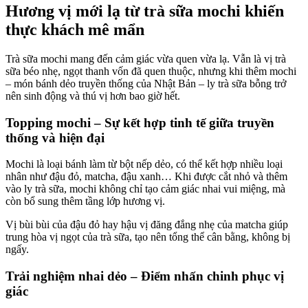
Hương vị mới lạ từ trà sữa mochi khiến
thực khách mê mẩn
Trà sữa mochi mang đến cảm giác vừa quen vừa lạ. Vẫn là vị trà
sữa béo nhẹ, ngọt thanh vốn đã quen thuộc, nhưng khi thêm mochi
– món bánh dẻo truyền thống của Nhật Bản – ly trà sữa bỗng trở
nên sinh động và thú vị hơn bao giờ hết.
Topping mochi – Sự kết hợp tinh tế giữa truyền
thống và hiện đại
Mochi là loại bánh làm từ bột nếp dẻo, có thể kết hợp nhiều loại
nhân như đậu đỏ, matcha, đậu xanh… Khi được cắt nhỏ và thêm
vào ly trà sữa, mochi không chỉ tạo cảm giác nhai vui miệng, mà
còn bổ sung thêm tầng lớp hương vị.
Vị bùi bùi của đậu đỏ hay hậu vị đăng đắng nhẹ của matcha giúp
trung hòa vị ngọt của trà sữa, tạo nên tổng thể cân bằng, không bị
ngấy.
Trải nghiệm nhai dẻo – Điểm nhấn chinh phục vị
giác