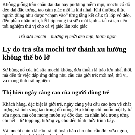
Không giống trân châu dai dai hay pudding mềm mịn, mochi có độ
dẻo dai đặc trưng, tạo cảm giác mới lạ khi nhai. Khi thưởng thức,
người dùng như được “chạm vào” từng tầng kết cấu: từ lớp vỏ dẻo,
đến phần nhân mịn, kết hợp cùng trà sữa mát lạnh – tất cả tạo nên
trải nghiệm thú vị cho cả vị giác lẫn xúc giác.
Trà sữa mochi – hương vị mới dẻo mịn, thơm ngon
Lý do trà sữa mochi trở thành xu hướng
không thể bỏ lỡ
Sự bùng nổ của trà sữa mochi không đơn thuần là trào lưu nhất thời,
mà đến từ việc đáp ứng đúng nhu cầu của giới trẻ: mới mẻ, thú vị,
và mang tính trải nghiệm.
Thị hiếu ngày càng cao của người dùng trẻ
Khách hàng, đặc biệt là giới trẻ, ngày càng yêu cầu cao hơn về chất
lượng và tính sáng tạo trong đồ uống. Họ không chỉ muốn một ly trà
sữa ngon, mà còn mong muốn sự độc đáo, cá nhân hóa trong từng
chi tiết – từ topping, hương vị, cho đến hình thức trình bày.
Và mochi chính là câu trả lời hoàn hảo cho nhu cầu đó: vừa ngon,