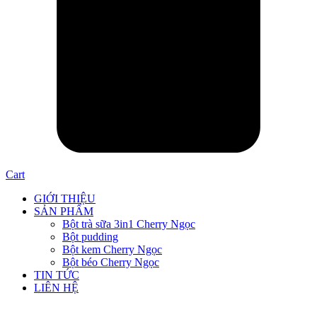
Cart
GIỚI THIỆU
SẢN PHẨM
Bột trà sữa 3in1 Cherry Ngọc
Bột pudding
Bột kem Cherry Ngọc
Bột béo Cherry Ngọc
TIN TỨC
LIÊN HỆ