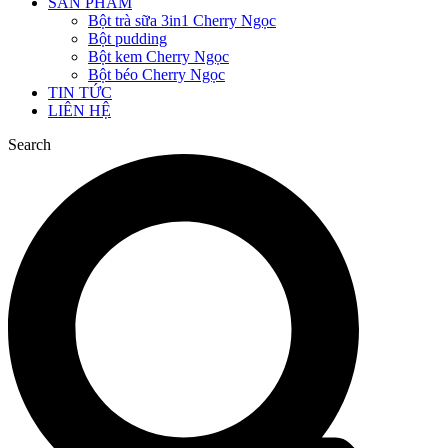
SẢN PHẨM
Bột trà sữa 3in1 Cherry Ngọc
Bột pudding
Bột kem Cherry Ngọc
Bột béo Cherry Ngọc
TIN TỨC
LIÊN HỆ
Search