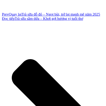
Prev
Quay lại
Trà sữa đỗ đỏ – Ngọt bùi, trở lại mạnh mẽ năm 2025
Đọc tiếp
Trà sữa sâm dứa – Khơi gợi hương vị tuổi thơ