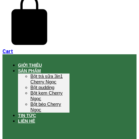
Cart
GIỚI THIỆU
SẢN PHẨM
Bột trà sữa 3in1
Cherry Ngọc
Bột pudding
Bột kem Cherry
Ngọc
Bột béo Cherry
Ngọc
TIN TỨC
LIÊN HỆ