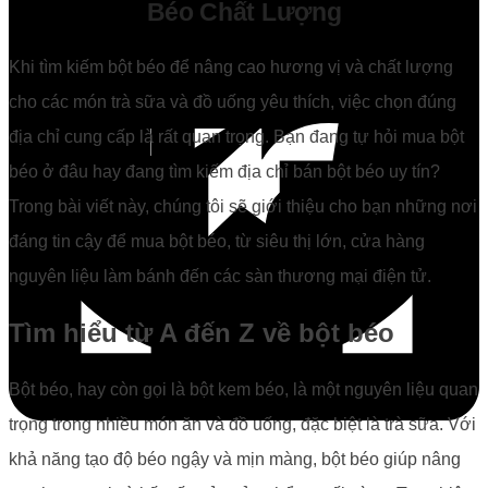
Béo Chất Lượng
Khi tìm kiếm bột béo để nâng cao hương vị và chất lượng
cho các món trà sữa và đồ uống yêu thích, việc chọn đúng
địa chỉ cung cấp là rất quan trọng. Bạn đang tự hỏi mua bột
béo ở đâu hay đang tìm kiếm địa chỉ bán bột béo uy tín?
Trong bài viết này, chúng tôi sẽ giới thiệu cho bạn những nơi
đáng tin cậy để mua bột béo, từ siêu thị lớn, cửa hàng
nguyên liệu làm bánh đến các sàn thương mại điện tử.
Tìm hiểu từ A đến Z về bột béo
Bột béo, hay còn gọi là bột kem béo, là một nguyên liệu quan
trọng trong nhiều món ăn và đồ uống, đặc biệt là trà sữa. Với
khả năng tạo độ béo ngậy và mịn màng, bột béo giúp nâng