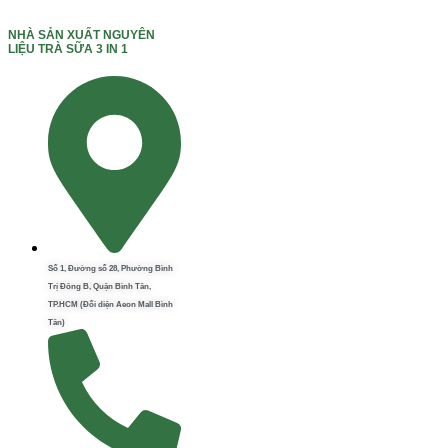
NHÀ SẢN XUẤT NGUYÊN
LIỆU TRÀ SỮA 3 IN 1
Số 1, Đường số 28, Phường Bình
Trị Đông B, Quận Bình Tân,
TP.HCM (Đối diện Aeon Mall Bình
Tân)