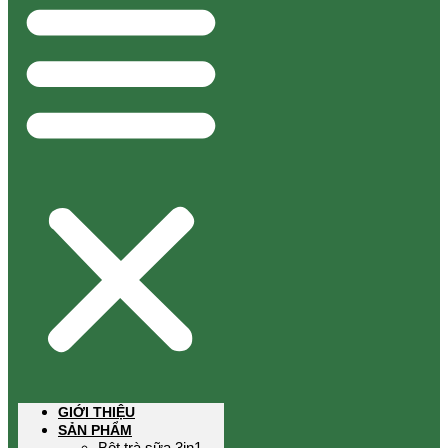
GIỚI THIỆU
SẢN PHẨM
Bột trà sữa 3in1