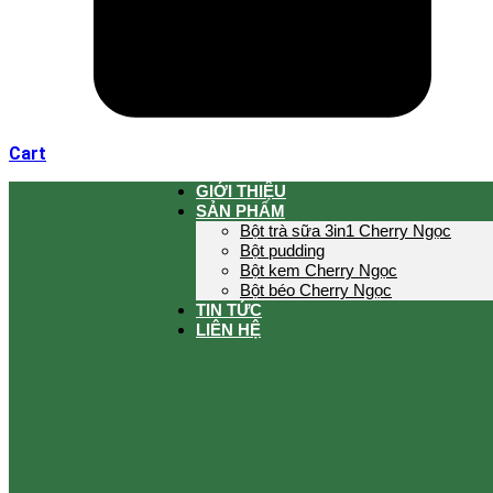
Cart
GIỚI THIỆU
SẢN PHẨM
Bột trà sữa 3in1 Cherry Ngọc
Bột pudding
Bột kem Cherry Ngọc
Bột béo Cherry Ngọc
TIN TỨC
LIÊN HỆ