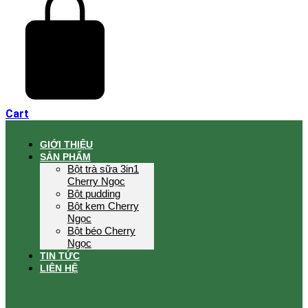
Cart
GIỚI THIỆU
SẢN PHẨM
Bột trà sữa 3in1
Cherry Ngọc
Bột pudding
Bột kem Cherry
Ngọc
Bột béo Cherry
Ngọc
TIN TỨC
LIÊN HỆ