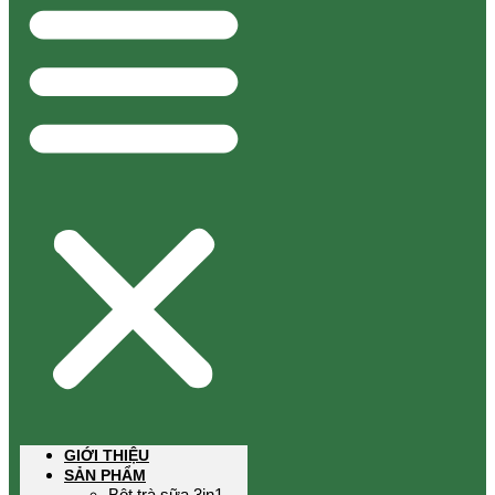
GIỚI THIỆU
SẢN PHẨM
Bột trà sữa 3in1