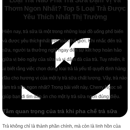
Loại Trà Nào Pha Trà Sữa Đậm Vị Và
Thơm Ngon Nhất? Top 5 Loại Trà Được
Yêu Thích Nhất Thị Trường
Hiện nay, trà sữa là một trong những loại đồ uống phổ biến
và được yêu thích nhất trên toàn thế giới. Khi nhắc đến trà
sữa, người ta thường nghĩ ngay đến sự kết hợp hoàn hảo
giữa vị béo ngậy của sữa và vị đậm đà của trà. Tuy nhiên, ít
ai biết rằng việc chọn đúng loại trà là yếu tố quyết định hàng
đầu cho hương vị của một ly trà sữa chất lượng. Vậy, trà nào
làm trà sữa ngon nhất? Trong bài viết này, Cherry Ngọc sẽ
giúp bạn đi tìm đáp án cho một ly trà sữa ngon đúng điệu.
Tầm quan trọng của trà khi pha chế trà sữa
Trà không chỉ là thành phần chính, mà còn là linh hồn của