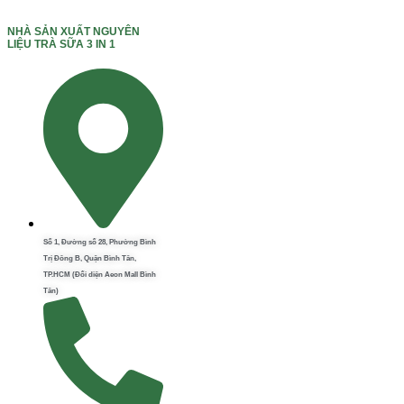
NHÀ SẢN XUẤT NGUYÊN
LIỆU TRÀ SỮA 3 IN 1
Số 1, Đường số 28, Phường Bình
Trị Đông B, Quận Bình Tân,
TP.HCM (Đối diện Aeon Mall Bình
Tân)