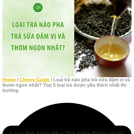
Home
/
Cherry Guide
/ Loại trà nào pha trà sữa đậm vị và
thơm ngon nhất? Top 5 loại trà được yêu thích nhất thị
trường