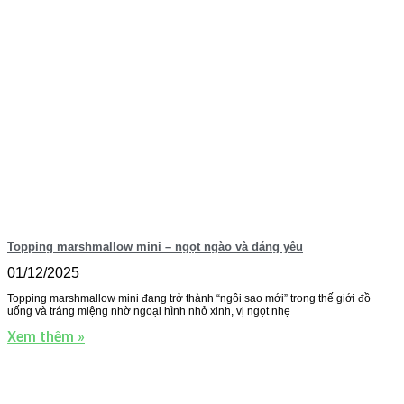
Topping marshmallow mini – ngọt ngào và đáng yêu
01/12/2025
Topping marshmallow mini đang trở thành “ngôi sao mới” trong thế giới đồ
uống và tráng miệng nhờ ngoại hình nhỏ xinh, vị ngọt nhẹ
Xem thêm »