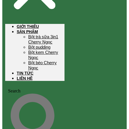
GIỚI THIỆU
SẢN PHẨM
Bột trà sữa 3in1
Cherry Ngọc
Bột pudding
Bột kem Cherry
Ngọc
Bột béo Cherry
Ngọc
TIN TỨC
LIÊN HỆ
Search