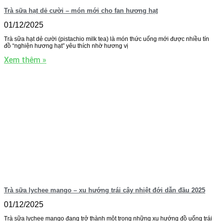
Trà sữa hạt dẻ cười – món mới cho fan hương hạt
01/12/2025
Trà sữa hạt dẻ cười (pistachio milk tea) là món thức uống mới được nhiều tín
đồ “nghiện hương hạt” yêu thích nhờ hương vị
Xem thêm »
Trà sữa lychee mango – xu hướng trái cây nhiệt đới dẫn đầu 2025
01/12/2025
Trà sữa lychee mango đang trở thành một trong những xu hướng đồ uống trái