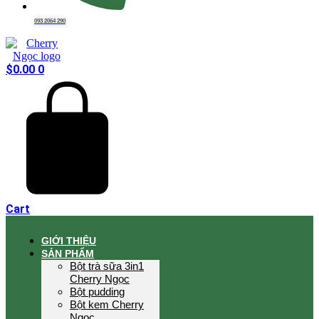
093 2064 290
$
0.00
0
Cart
GIỚI THIỆU
SẢN PHẨM
Bột trà sữa 3in1
Cherry Ngọc
Bột pudding
Bột kem Cherry
Ngọc