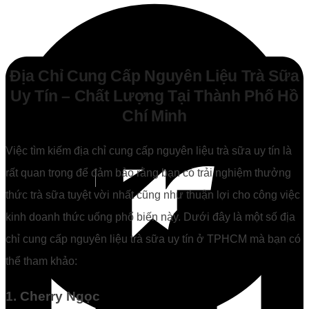
Địa Chỉ Cung Cấp Nguyên Liệu Trà Sữa
Uy Tín – Chất Lượng Tại Thành Phố Hồ
Chí Minh
Việc tìm kiếm địa chỉ cung cấp nguyên liệu trà sữa uy tín là
rất quan trọng để đảm bảo rằng bạn có trải nghiệm thưởng
thức trà sữa tuyệt vời nhất cũng như thuận lợi cho công việc
kinh doanh thức uống phổ biến này. Dưới đây là một số địa
chỉ cung cấp nguyên liệu trà sữa uy tín ở TPHCM mà bạn có
thể tham khảo:
1. Cherry Ngọc