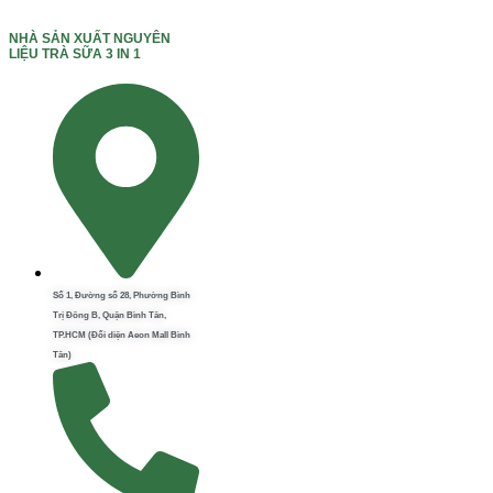
NHÀ SẢN XUẤT NGUYÊN
LIỆU TRÀ SỮA 3 IN 1
Số 1, Đường số 28, Phường Bình
Trị Đông B, Quận Bình Tân,
TP.HCM (Đối diện Aeon Mall Bình
Tân)