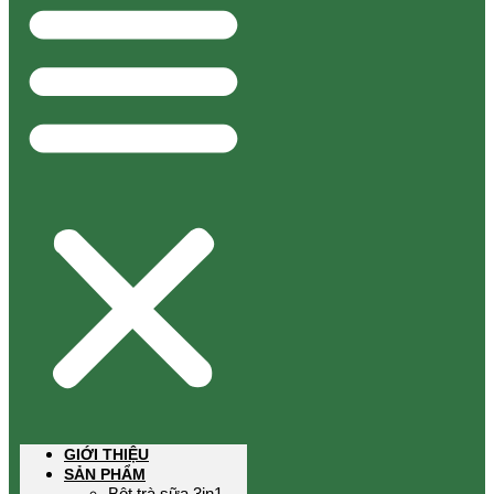
GIỚI THIỆU
SẢN PHẨM
Bột trà sữa 3in1