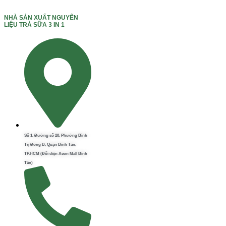
NHÀ SẢN XUẤT NGUYÊN
LIỆU TRÀ SỮA 3 IN 1
Số 1, Đường số 28, Phường Bình
Trị Đông B, Quận Bình Tân,
TP.HCM (Đối diện Aeon Mall Bình
Tân)