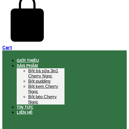
Cart
GIỚI THIỆU
SẢN PHẨM
Bột trà sữa 3in1
Cherry Ngọc
Bột pudding
Bột kem Cherry
Ngọc
Bột béo Cherry
Ngọc
TIN TỨC
LIÊN HỆ