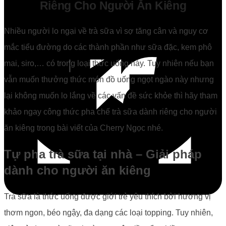
Riêng Cho Người Ăn Kiêng
Nhiều người lo ngại về trà sữa vì sợ tăng cân và nguy cơ
mắc tiểu đường do các thành phần như sữa đặc, kem phô
mai, siro,… có trong loại thức uống này. Tuy nhiên nếu bạn
vẫn muốn thưởng thức món đồ uống ngọt ngào này nhưng
lại không muốn lo lắng về các vấn đề sức khỏe thì hãy tham
khảo ngay công thức pha chế trà sữa dành riêng cho người
ăn kiêng trong bài viết của Cherry Ngọc nhé.
Tự pha trà sữa tại nhà – Giải pháp
dành cho người ăn kiêng
Trà sữa là thức uống được giới trẻ yêu thích bởi hương vị
thơm ngon, béo ngậy, đa dạng các loại topping. Tuy nhiên,