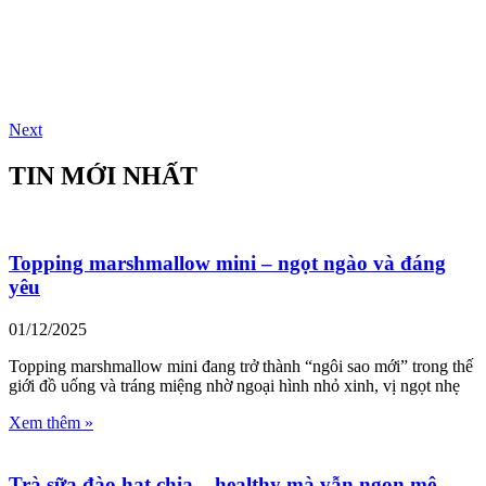
Next
TIN MỚI NHẤT
Topping marshmallow mini – ngọt ngào và đáng
yêu
01/12/2025
Topping marshmallow mini đang trở thành “ngôi sao mới” trong thế
giới đồ uống và tráng miệng nhờ ngoại hình nhỏ xinh, vị ngọt nhẹ
Xem thêm »
Trà sữa đào hạt chia – healthy mà vẫn ngon mê