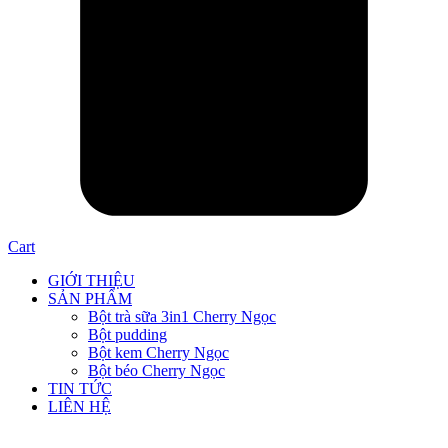
Cart
GIỚI THIỆU
SẢN PHẨM
Bột trà sữa 3in1 Cherry Ngọc
Bột pudding
Bột kem Cherry Ngọc
Bột béo Cherry Ngọc
TIN TỨC
LIÊN HỆ