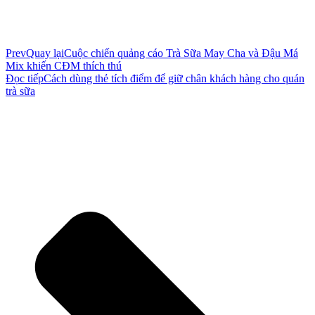
Prev
Quay lại
Cuộc chiến quảng cáo Trà Sữa May Cha và Đậu Má
Mix khiến CĐM thích thú
Đọc tiếp
Cách dùng thẻ tích điểm để giữ chân khách hàng cho quán
trà sữa