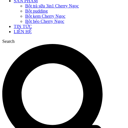
SẢN PHẨM
Bột trà sữa 3in1 Cherry Ngọc
Bột pudding
Bột kem Cherry Ngọc
Bột béo Cherry Ngọc
TIN TỨC
LIÊN HỆ
Search